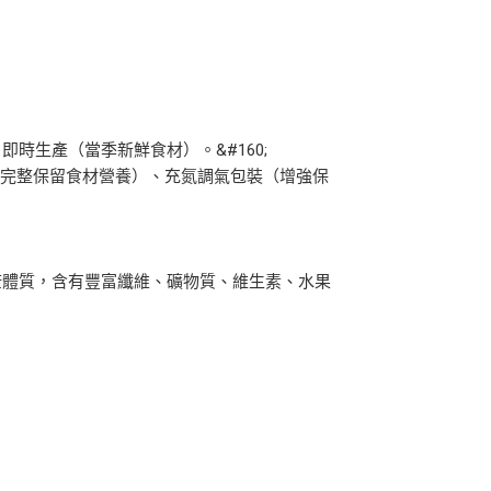
時生產（當季新鮮食材）。&#160;
（完整保留食材營養）、充氮調氣包裝（增強保
康體質，含有豐富纖維、礦物質、維生素、水果