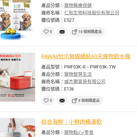
產品分類：
寵物醫療保健
廠商名稱：
仁和生物科技股份有限公司
攤位號碼：E527
0
10 個相關產品
PAWAii怡爪無線續航60天寵物飲水機
產品型號：PWF03K-R、PWF03K-TW
產品分類：
寵物智慧生活
廠商名稱：
威杰爾貿易有限公司
攤位號碼：E136
0
9 個相關產品
綜合海鮮｜小鮮肉桶凍乾
產品分類：
寵物點心/零食