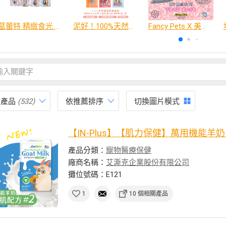
葛蕾特 精緻食光 主食貓罐、貓餐包
泥好！100%天然營養蔬果肉泥
Fancy Pets X 美樂蒂 百變造型寵物睡床墊
有產品
(532)
依推薦排序
切換圖片模式
【IN-Plus】【肌力保健】萬用機能羊奶 #
產品分類：
寵物醫療保健
廠商名稱：
艾澌克企業股份有限公司
攤位號碼：E121
1
10 個相關產品