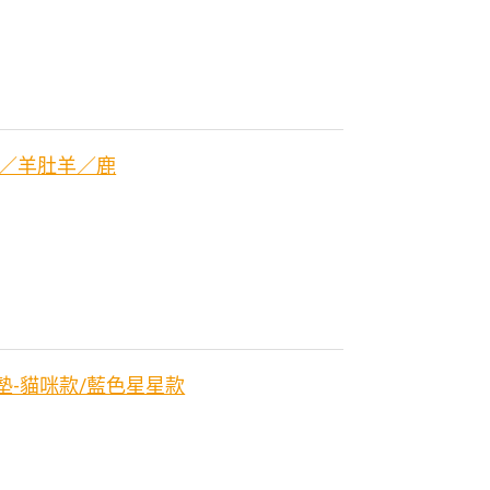
羊／羊肚羊／鹿
戲墊-貓咪款/藍色星星款