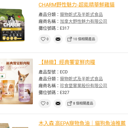
CHARM野性魅力-超能精華鮮雞貓
產品分類：
寵物乾式及半乾式食品
廠商名稱：
加拿大野性魅力有限公司
攤位號碼：E317
0
10 個相關產品
【赫緻】經典饗宴鮮肉糧
產品型號：ECD
產品分類：
寵物乾式及半乾式食品
廠商名稱：
珍食堡實業股份有限公司
攤位號碼：E327
0
8 個相關產品
木入森 高EPA寵物魚油｜貓狗魚油推薦