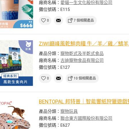
廠商名稱：
愛貓一生文化股份有限公司
攤位號碼：E115
0
7 個相關產品
ZIWI巔峰風乾鮮肉糧 牛／羊／雞／鯖
產品分類：
寵物乾式及半乾式食品
廠商名稱：
古迪寵物食品有限公司
攤位號碼：E127
0
10 個相關產品
BENTOPAL 邦特普｜智能響紙狩獵遊
產品分類：
寵物玩具
廠商名稱：
聯合東方國際股份有限公司
攤位號碼：E627