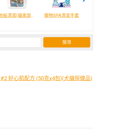
地板清潔(貓家庭適用)2000ml
寵物SPA清潔手套
威比咕雞湯
2 好心肌配方 (50克x4包)(犬貓保健品)