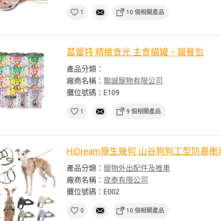
1
10 個相關產品
葛蕾特 精緻食光 主食貓罐、貓餐包
產品分類：
廠商名稱：
聯誠寵物有限公司
攤位號碼：E109
1
9 個相關產品
HiDream寵生幾何 山谷狗狗工型防暴
產品分類：
寵物外出配件及推車
廠商名稱：
宬泰有限公司
攤位號碼：E002
0
10 個相關產品