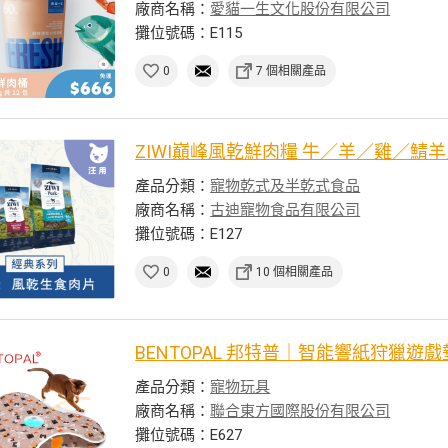
廠商名稱：
愛貓一生文化股份有限公司
攤位號碼：E115
0
7 個相關產品
ZIWI巔峰風乾鮮肉糧 牛／羊／雞／鯖
產品分類：
寵物乾式及半乾式食品
廠商名稱：
古迪寵物食品有限公司
攤位號碼：E127
0
10 個相關產品
BENTOPAL 邦特普｜智能響紙狩獵遊
產品分類：
寵物玩具
廠商名稱：
聯合東方國際股份有限公司
攤位號碼：E627