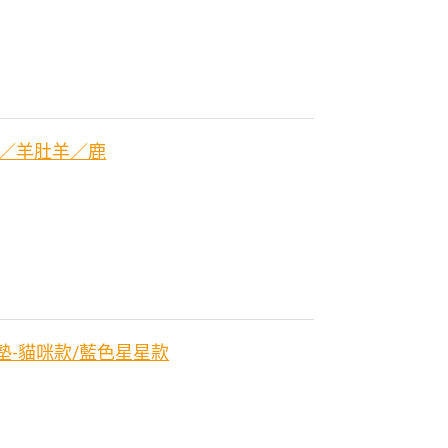
羊／羊肚羊／鹿
戲墊-貓咪款/藍色星星款