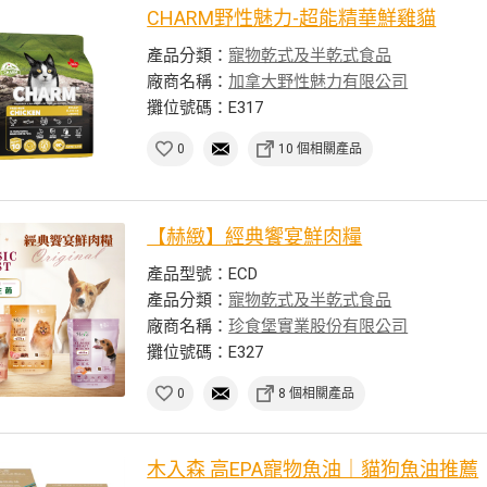
CHARM野性魅力-超能精華鮮雞貓
產品分類：
寵物乾式及半乾式食品
廠商名稱：
加拿大野性魅力有限公司
攤位號碼：E317
0
10 個相關產品
【赫緻】經典饗宴鮮肉糧
產品型號：ECD
產品分類：
寵物乾式及半乾式食品
廠商名稱：
珍食堡實業股份有限公司
攤位號碼：E327
0
8 個相關產品
木入森 高EPA寵物魚油｜貓狗魚油推薦