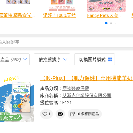
葛蕾特 精緻食光 主食貓罐、貓餐包
泥好！100%天然營養蔬果肉泥
Fancy Pets X 美樂蒂 百變造型寵物睡床墊
有產品
(532)
依推薦排序
切換圖片模式
【IN-Plus】【肌力保健】萬用機能羊奶 #
產品分類：
寵物醫療保健
廠商名稱：
艾澌克企業股份有限公司
攤位號碼：E121
1
10 個相關產品