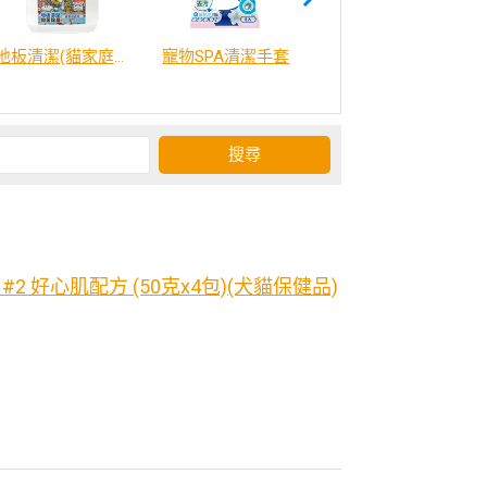
地板清潔(貓家庭適用)2000ml
寵物SPA清潔手套
威比咕雞湯
2 好心肌配方 (50克x4包)(犬貓保健品)