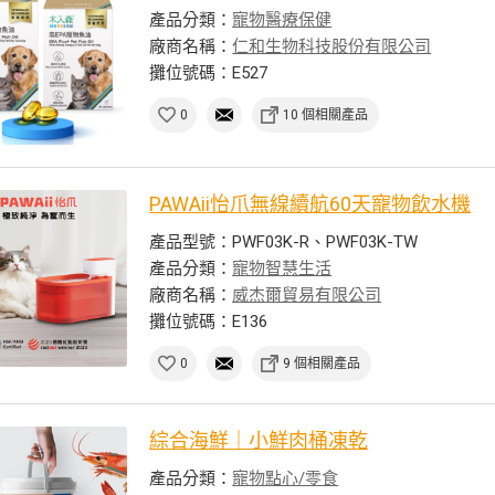
產品分類：
寵物醫療保健
廠商名稱：
仁和生物科技股份有限公司
攤位號碼：E527
0
10 個相關產品
PAWAii怡爪無線續航60天寵物飲水機
產品型號：PWF03K-R、PWF03K-TW
產品分類：
寵物智慧生活
廠商名稱：
威杰爾貿易有限公司
攤位號碼：E136
0
9 個相關產品
綜合海鮮｜小鮮肉桶凍乾
產品分類：
寵物點心/零食