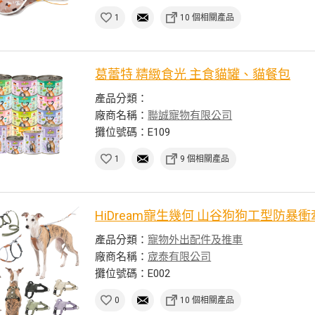
1
10 個相關產品
葛蕾特 精緻食光 主食貓罐、貓餐包
產品分類：
廠商名稱：
聯誠寵物有限公司
攤位號碼：E109
1
9 個相關產品
HiDream寵生幾何 山谷狗狗工型防暴
產品分類：
寵物外出配件及推車
廠商名稱：
宬泰有限公司
攤位號碼：E002
0
10 個相關產品