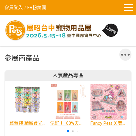
會員登入
FB粉絲團
參展商產品
人氣產品專區
葛蕾特 精緻食光 主食貓罐、貓餐包
泥好！100%天然營養蔬果肉泥
Fancy Pets X 美樂蒂 百變造型寵物睡床墊