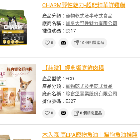
CHARM野性魅力-超能精華鮮雞貓
產品分類：
寵物乾式及半乾式食品
廠商名稱：
加拿大野性魅力有限公司
攤位號碼：E317
0
10 個相關產品
【赫緻】經典饗宴鮮肉糧
產品型號：ECD
產品分類：
寵物乾式及半乾式食品
廠商名稱：
珍食堡實業股份有限公司
攤位號碼：E327
0
8 個相關產品
木入森 高EPA寵物魚油｜貓狗魚油推薦