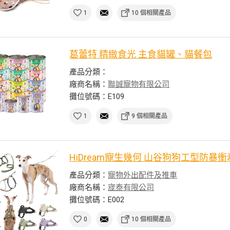
1
10 個相關產品
葛蕾特 精緻食光 主食貓罐、貓餐包
產品分類：
廠商名稱：
聯誠寵物有限公司
攤位號碼：E109
1
9 個相關產品
HiDream寵生幾何 山谷狗狗工型防暴
產品分類：
寵物外出配件及推車
廠商名稱：
宬泰有限公司
攤位號碼：E002
0
10 個相關產品