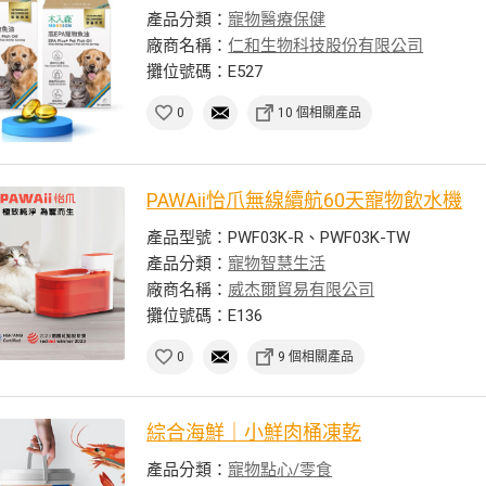
產品分類：
寵物醫療保健
廠商名稱：
仁和生物科技股份有限公司
攤位號碼：E527
0
10 個相關產品
PAWAii怡爪無線續航60天寵物飲水機
產品型號：PWF03K-R、PWF03K-TW
產品分類：
寵物智慧生活
廠商名稱：
威杰爾貿易有限公司
攤位號碼：E136
0
9 個相關產品
綜合海鮮｜小鮮肉桶凍乾
產品分類：
寵物點心/零食