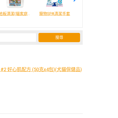
地板清潔(貓家庭適用)2000ml
寵物SPA清潔手套
威比咕雞湯
2 好心肌配方 (50克x4包)(犬貓保健品)