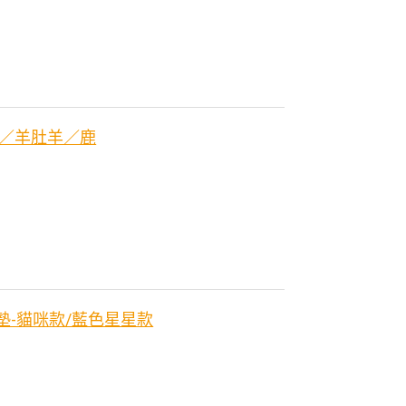
羊／羊肚羊／鹿
戲墊-貓咪款/藍色星星款