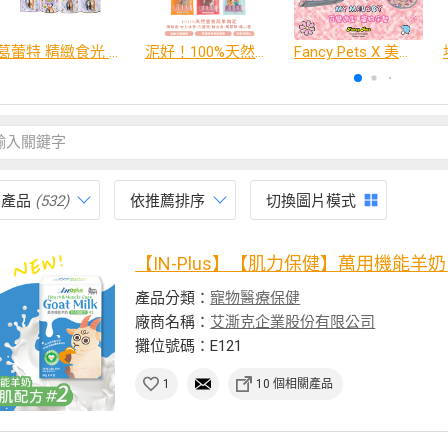
葛蕾特 精緻食光 主食貓罐、貓餐包
泥好！100%天然營養蔬果肉泥
Fancy Pets X 美樂蒂 百變造型寵物睡床墊
有產品
(532)
依推薦排序
切換圖片模式
【IN-Plus】【肌力保健】萬用機能羊奶 #
產品分類：
寵物醫療保健
廠商名稱：
艾澌克企業股份有限公司
攤位號碼：E121
1
10 個相關產品