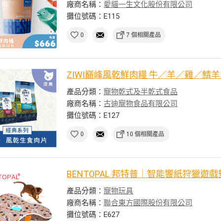
廠商名稱：
愛貓一生文化股份有限公司
攤位號碼：E115
0
7 個相關產品
ZIWI巔峰風乾鮮肉糧 牛／羊／雞／鯖
產品分類：
寵物乾式及半乾式食品
廠商名稱：
古迪寵物食品有限公司
攤位號碼：E127
0
10 個相關產品
BENTOPAL 邦特普｜智能響紙狩獵遊
產品分類：
寵物玩具
廠商名稱：
聯合東方國際股份有限公司
攤位號碼：E627