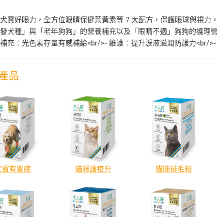
犬寶好眼力，全方位眼睛保健葉黃素等 7 大配方，保護眼球與視力，
發犬種」與「老年狗狗」的營養補充以及「眼睛不適」狗狗的護理營養。<b
/>- 補充：光色素存量有感補給<br/>- 維護：提升淚液滋潤防護力<br
產品
犬寶有關膝
貓咪護疫升
貓咪排毛粉