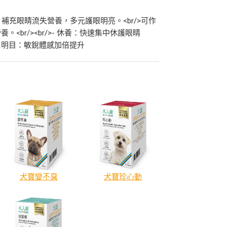
補充眼睛流失營養，多元護眼明亮。<br/>可作
r/><br/>- 休養：快速集中休護眼睛
/>- 明目：敏銳體感加倍提升
犬寶變不臭
犬寶珍心動