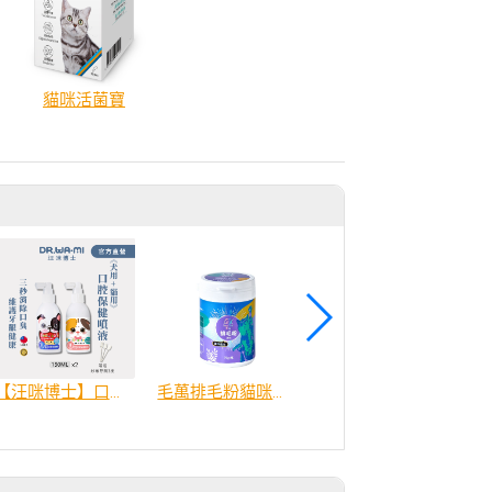
貓咪活菌寶
【汪咪博士】口腔保健噴液│犬/貓專用 口腔對策
毛萬排毛粉貓咪適用
寵護 貓腸道保健凍乾