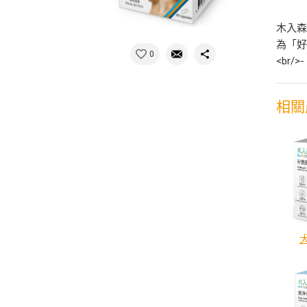
木入森
為「好
0
<br
相關