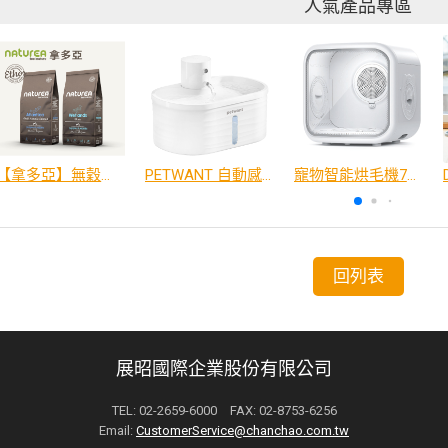
人氣產品專區
【拿多亞】無穀低敏 犬糧
PETWANT 自動感應無線寵物飲水機 W4-L
寵物智能烘毛機75L
回列表
展昭國際企業股份有限公司
TEL: 02-2659-6000 FAX: 02-8753-6256
Email:
CustomerService@chanchao.com.tw