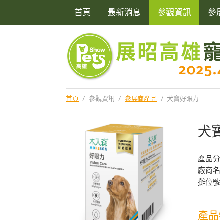
首頁
最新消息
參觀資訊
參
首頁
/
參觀資訊
/
參展商產品
/
犬寶好眼力
犬
產品
廠商
攤位號
產品