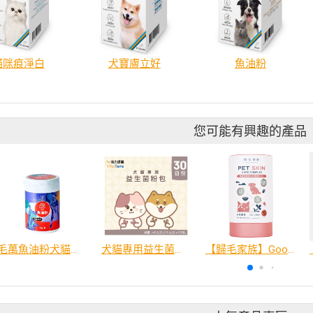
貓咪痕淨白
犬寶膚立好
魚油粉
您可能有興趣的產品
毛萬魚油粉犬貓適用
犬貓專用益生菌粉包
【歸毛家族】Good寶系列寵物保健品－美膚寶 30包/盒