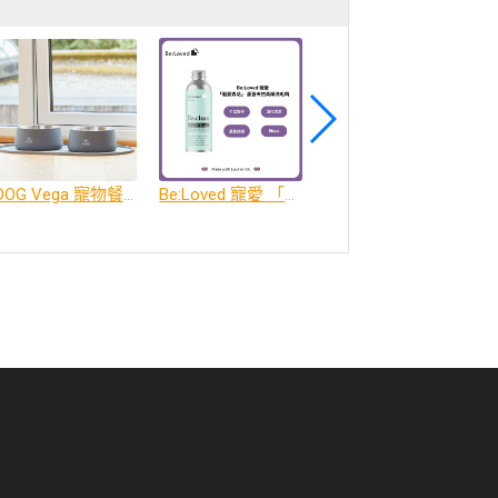
DOG Vega 寵物餐碗、餐碗墊
Be:Loved 寵愛 「寵愛森活」 蘆薈天然柔順洗毛精
Be:Loved 寵愛 「寵愛潤澤」 天然護毛精油