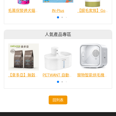
毛萬保腎通犬貓適用
IN-Plus
【歸毛家族】Good寶系列寵物保健品－好腸寶 30包/盒
人氣產品專區
【拿多亞】無穀低敏 犬糧
PETWANT 自動感應無線寵物飲水機 W4-L
寵物智能烘毛機75L
回列表