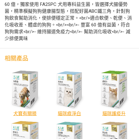
60 億，獨家使用 FA2SPC 犬用專科益生菌，皆選擇犬腸優勢
菌，精準模擬狗狗健康腸型態，搭配好菌ABC鐵三角，針對狗
狗飲食幫助消化，使排便穩定正常。<br/>適合軟便、乾便、消
化吸收差、體虛的狗狗。<br/><br/>- 豐富 60 億有益菌，符合
狗狗需求<br/>- 維持腸道免疫力<br/>- 幫助消化吸收<br/>- 減
少排便異味
相關產品
犬寶有關膝
貓咪痕淨白
貓咪護疫升