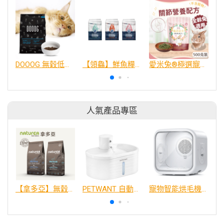
DOOOG 無穀低敏貓糧 2.27KG
【領鱻】鮮魚糧｜新品上市
愛米兔®極選寵食 - 兔兔好骨力配方
人氣產品專區
【拿多亞】無穀低敏 犬糧
PETWANT 自動感應無線寵物飲水機 W4-L
寵物智能烘毛機75L