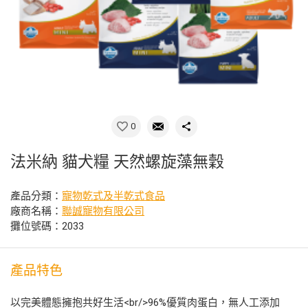
0
法米納 貓犬糧 天然螺旋藻無穀
產品分類：
寵物乾式及半乾式食品
廠商名稱：
聯誠寵物有限公司
攤位號碼：2033
產品特色
以完美體態擁抱共好生活<br/>96%優質肉蛋白，無人工添加