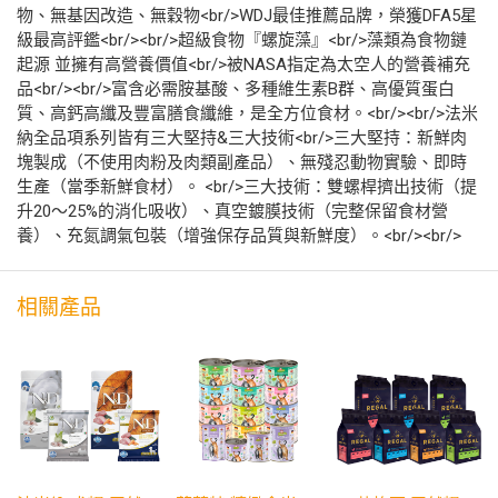
物、無基因改造、無穀物<br/>WDJ最佳推薦品牌，榮獲DFA5星
級最高評鑑<br/><br/>超級食物『螺旋藻』<br/>藻類為食物鏈
起源 並擁有高營養價值<br/>被NASA指定為太空人的營養補充
品<br/><br/>富含必需胺基酸、多種維生素B群、高優質蛋白
質、高鈣高纖及豐富膳食纖維，是全方位食材。<br/><br/>法米
納全品項系列皆有三大堅持&三大技術<br/>三大堅持：新鮮肉
塊製成（不使用肉粉及肉類副產品）、無殘忍動物實驗、即時
生產（當季新鮮食材）。 <br/>三大技術：雙螺桿擠出技術（提
升20～25%的消化吸收）、真空鍍膜技術（完整保留食材營
養）、充氮調氣包裝（增強保存品質與新鮮度）。<br/><br/>
相關產品