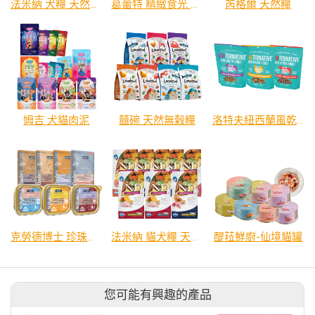
法米納 犬糧 天然亮毛無穀系列
葛蕾特 精緻食光 主食貓罐、貓餐包
芮格爾 天然糧
姆吉 犬貓肉泥
囍碗 天然無榖糧
洛特夫紐西蘭風乾主食犬糧
克勞德博士 珍珠系列貓餐包／餐盒
法米納 貓犬糧 天然熱帶水果系列
醍菈鮮廚-仙境貓罐
您可能有興趣的產品