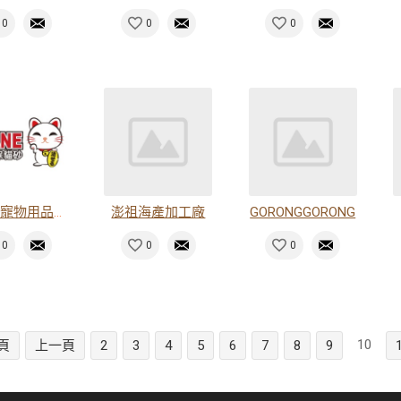
0
0
0
珮特街寵物用品有限公司
澎祖海產加工廠
GORONGGORONG
0
0
0
10
頁
上一頁
2
3
4
5
6
7
8
9