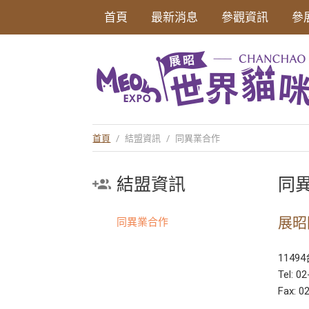
首頁
最新消息
參觀資訊
參
首頁
/
結盟資訊
/
同異業合作
結盟資訊
同
展昭
同異業合作
114
Tel: 0
Fax: 0