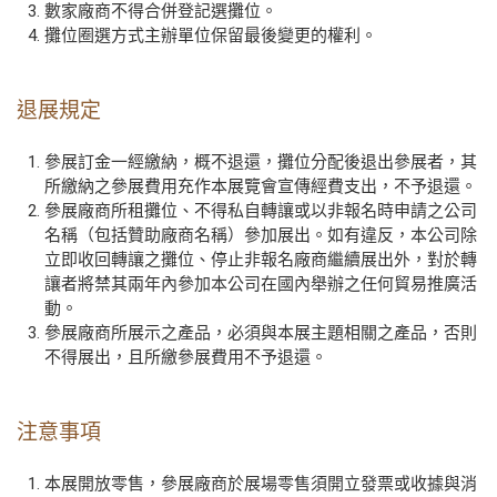
數家廠商不得合併登記選攤位。
攤位圈選方式主辦單位保留最後變更的權利。
退展規定
參展訂金一經繳納，概不退還，攤位分配後退出參展者，其
所繳納之參展費用充作本展覽會宣傳經費支出，不予退還。
參展廠商所租攤位、不得私自轉讓或以非報名時申請之公司
名稱（包括贊助廠商名稱）參加展出。如有違反，本公司除
立即收回轉讓之攤位、停止非報名廠商繼續展出外，對於轉
讓者將禁其兩年內參加本公司在國內舉辦之任何貿易推廣活
動。
參展廠商所展示之產品，必須與本展主題相關之產品，否則
不得展出，且所繳參展費用不予退還。
注意事項
本展開放零售，參展廠商於展場零售須開立發票或收據與消