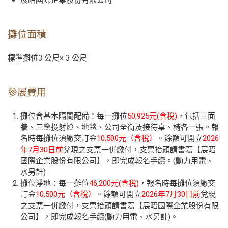
攤位面積
標準攤位3 公尺× 3 公尺
參展費用
攤位含基本隔間配備：每一攤位
50,925元(含稅)
，包括三面
牆、三盞投射燈、地毯、公司全銜及接待桌、椅各一張。報
名時每攤位須繳交訂金
10,500元（含稅）
。餘額可開立
2026
年7月30日前
兌現之支票一併繳付，支票抬頭請書寫【展昭
國際企業股份有限公司】，即完成報名手續。(動力用電、
水另計)
攤位淨地：每一攤位
46,200元(含稅)
，報名時每攤位須繳交
訂金
10,500元（含稅）
。餘額可開立
2026年7月30日前
兌現
之支票一併繳付，支票抬頭請書寫【展昭國際企業股份有限
公司】，即完成報名手續(動力用電、水另計)。