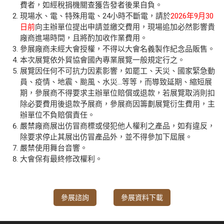
費者，如經稅捐機關查獲告發者後果自負。
現場水、電、特殊用電、24小時不斷電，請於
2026年9月30
日前
向主辦單位提出申請並繳交費用，現場追加必然影響貴
廠商進場時間，且將酌加收作業費用。
參展廠商未經大會授權，不得以大會名義製作紀念品販售。
本次展覽依外貿協會國內專業展覽一般規定行之。
展覽因任何不可抗力因素影響，如罷工、天災、國家緊急動
員、疫情、地震、颱風、水災…等等，而導致延期、縮短展
期，參展商不得要求主辦單位賠償或退款，若展覽取消則扣
除必要費用後退款予展商，參展商因籌劃展覽衍生費用，主
辦單位不負賠償責任。
嚴禁廠商展出仿冒商標或侵犯他人權利之產品，如有違反，
除要求停止其展出仿冒產品外，並不得參加下屆展。
嚴禁使用舞台音響。
大會保有最終修改權利。
參展諮詢
參展資料下載