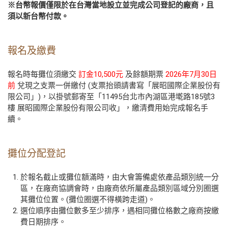
※台幣報價僅限於在台灣當地設立並完成公司登記的廠商，且
須以新台幣付款。
報名及繳費
報名時每攤位須繳交
訂金10,500元
及餘額期票
2026年7月30日
前
兌現之支票一併繳付 (支票抬頭請書寫「展昭國際企業股份有
限公司」)，以掛號郵寄至「11495台北市內湖區港墘路185號3
樓 展昭國際企業股份有限公司收」，繳清費用始完成報名手
續。
攤位分配登記
於報名截止或攤位額滿時，由大會籌備處依產品類別統一分
區，在廠商協調會時，由廠商依所屬產品類別區域分別圈選
其攤位位置。(攤位圈選不得橫跨走道)。
選位順序由攤位數多至少排序，遇相同攤位格數之廠商按繳
費日期排序。