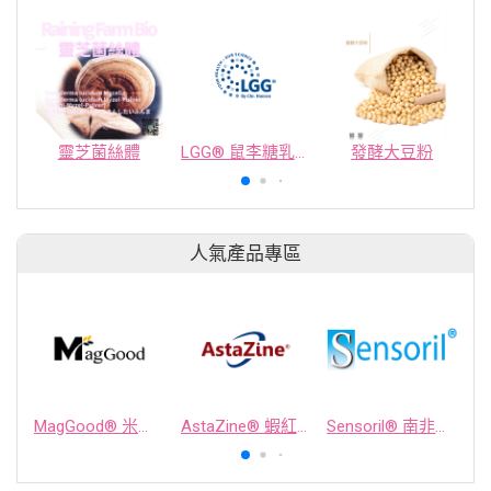
靈芝菌絲體
LGG® 鼠李糖乳桿菌
發酵大豆粉
人氣產品專區
MagGood® 米源鎂® 米糠濃縮物
AstaZine® 蝦紅素
Sensoril® 南非醉茄萃取物