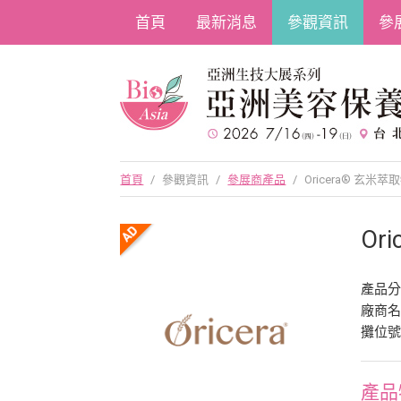
首頁
最新消息
參觀資訊
參
首頁
/
參觀資訊
/
參展商產品
/
Oricera® 玄米萃
Or
產品
廠商
攤位號
產品