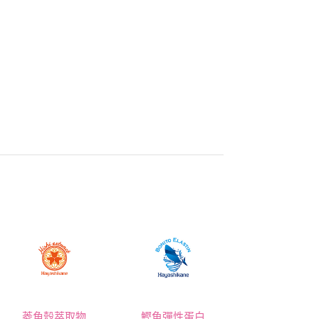
菱角殼萃取物
鰹魚彈性蛋白