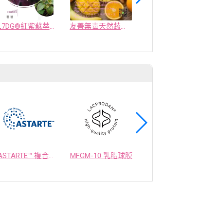
L7DG®紅紫蘇萃取物
友善無毒天然蔬果精力湯
冬蟲夏草-蝙蝠蛾擬青黴菌絲體粉末
ASTARTE™ 複合益生菌
MFGM-10 乳脂球膜
OPTIMEALTH 乳酸菌發酵物