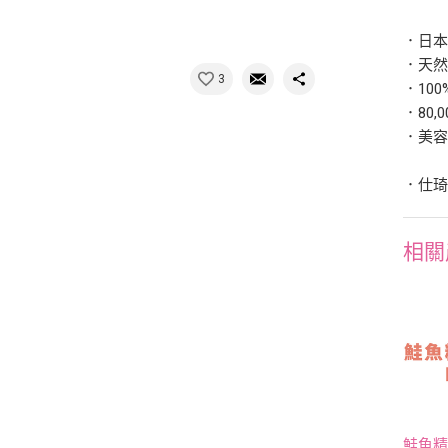
．日本一
．天然
3
．10
．80,
．美
．仕琦官
相關