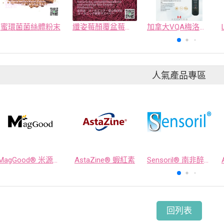
蜜環菌菌絲體粉末
纖姿莓顏覆盆莓有機精萃粉
加拿大VQA梅洛晚收紅冰酒
人氣產品專區
MagGood® 米源鎂® 米糠濃縮物
AstaZine® 蝦紅素
Sensoril® 南非醉茄萃取物
回列表