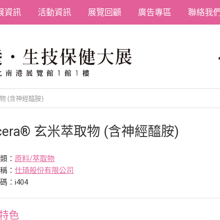
展資訊
活動資訊
展覽回顧
廣告專區
聯絡我
取物 (含神經醯胺)
icera® 玄米萃取物 (含神經醯胺)
分類：
原料/萃取物
名稱：
仕琦股份有限公司
碼：i404
特色