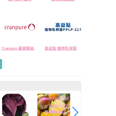
Cranpure 蔓越莓抽出物粉末
高益點 植物乳桿菌PPLP-217