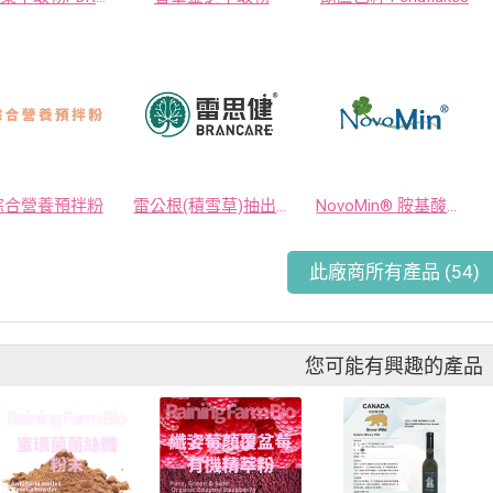
綜合營養預拌粉
雷公根(積雪草)抽出物 雷思健BRANCARE®
NovoMin® 胺基酸螫合礦物質 (甘胺酸鈣∣甘胺酸鎂∣甘胺酸鋅)
此廠商所有產品 (54)
您可能有興趣的產品