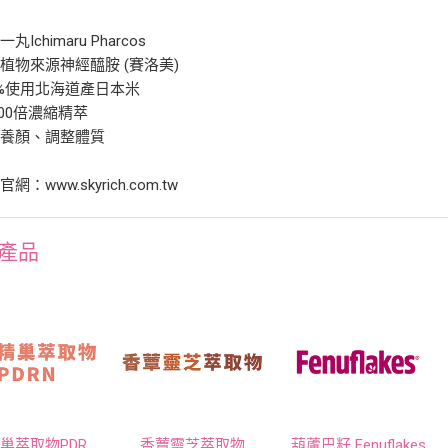
丸Ichimaru Pharcos
植物來源神經醯胺 (賽洛美)
0%使用北海道產日本米
000倍濃縮精萃
容養顏、調整體質
網：www.skyrich.com.tw
產品
鮭魚精巢萃取物PDRN
香蕈靈芝萃取物
葫蘆巴籽 Fenuflakes