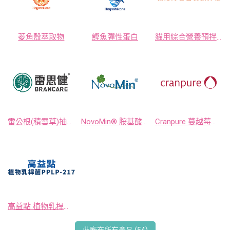
菱角殼萃取物
鰹魚彈性蛋白
貓用綜合營養預拌粉
雷公根(積雪草)抽出物 雷思健BRANCARE®
NovoMin® 胺基酸螫合礦物質 (甘胺酸鈣∣甘胺酸鎂∣甘胺酸鋅)
Cranpure 蔓越莓抽出物粉末
高益點 植物乳桿菌PPLP-217
此廠商所有產品 (54)