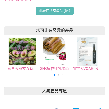
此廠商所有產品 (54)
您可能有興趣的產品
無毒天然友善有機蔬果精力湯
SNK植物性乳酸菌
加拿大VQA梅洛晚收紅冰酒
人氣產品專區