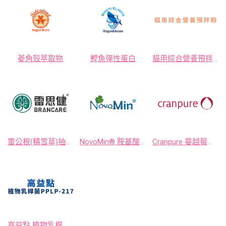
菱角殼萃取物
鰹魚彈性蛋白
貓用綜合營養預拌粉
雷公根(積雪草)抽出物 雷思健BRANCARE®
NovoMin® 胺基酸螫合礦物質 (甘胺酸鈣∣甘胺酸鎂∣甘胺酸鋅)
Cranpure 蔓越莓抽出物粉末
高益點 植物乳桿菌PPLP-217