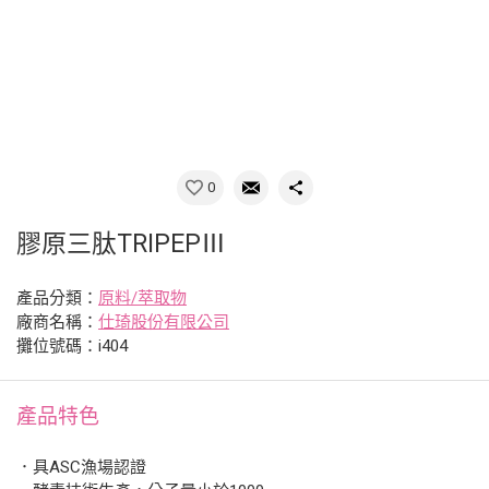
0
膠原三肽TRIPEPⅢ
產品分類：
原料/萃取物
廠商名稱：
仕琦股份有限公司
攤位號碼：i404
產品特色
．具ASC漁場認證