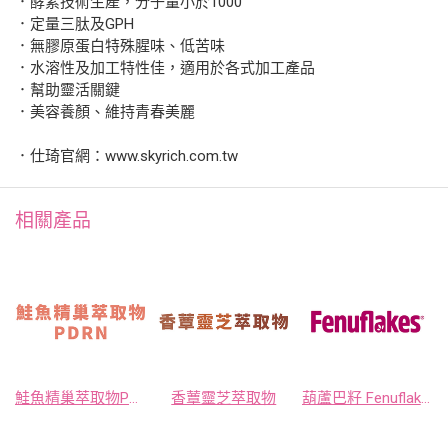
．酵素技術生產，分子量小於1000
．定量三肽及GPH
．無膠原蛋白特殊腥味、低苦味
．水溶性及加工特性佳，適用於各式加工產品
．幫助靈活關鍵
．美容養顏、維持青春美麗
．仕琦官網：www.skyrich.com.tw
相關產品
鮭魚精巢萃取物PDRN
香蕈靈芝萃取物
葫蘆巴籽 Fenuflakes