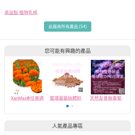
高益點 植物乳桿菌PPLP-217
此廠商所有產品 (54)
您可能有興趣的產品
XanMax®任美適
蜜環菌菌絲體粉末
天然友善無毒葡萄皮OPC花菁素
人氣產品專區