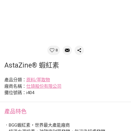
8
AstaZine® 蝦紅素
產品分類：
原料/萃取物
廠商名稱：
仕琦股份有限公司
攤位號碼：i404
產品特色
．BGG蝦紅素，世界最大產能廠商