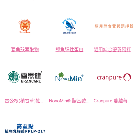
菱角殼萃取物
鰹魚彈性蛋白
貓用綜合營養預拌粉
雷公根(積雪草)抽出物 雷思健BRANCARE®
NovoMin® 胺基酸螫合礦物質 (甘胺酸鈣∣甘胺酸鎂∣甘胺酸鋅)
Cranpure 蔓越莓抽出物粉末