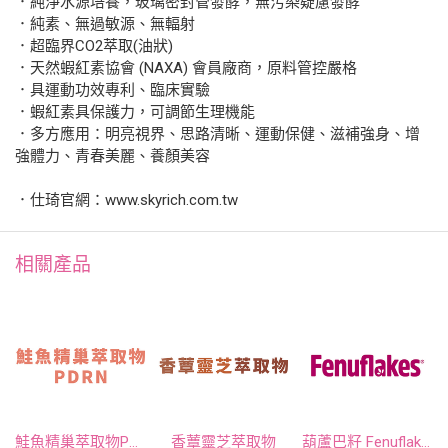
．純淨水源培養，玻璃密封管發酵，無污染疑慮發酵
．純素、無過敏源、無輻射
．超臨界CO2萃取(油狀)
．天然蝦紅素協會 (NAXA) 會員廠商，原料管控嚴格
．具運動功效專利、臨床實驗
．蝦紅素具保護力，可調節生理機能
．多方應用：明亮視界、思路清晰、運動保健、滋補強身、增
強體力、青春美麗、養顏美容
．仕琦官網：www.skyrich.com.tw
相關產品
鮭魚精巢萃取物PDRN
香蕈靈芝萃取物
葫蘆巴籽 Fenuflakes