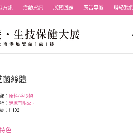
展資訊
活動資訊
展覽回顧
廣告專區
聯絡我
芝菌絲體
分類：
原料/萃取物
名稱：
騄騰有限公司
：i1132
特色