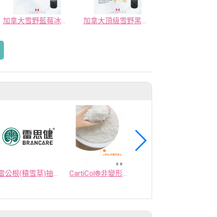
加拿大雪野藍莓冰釀酒
加拿大頂級雪野黑皮諾紅冰釀酒
雷公根(積雪草)抽出物 雷思健BRANCARE®
CartiCol®非變形二型膠原蛋白
cynawhite® 洋菜薊抽出物