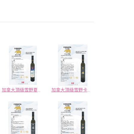
加拿大頂級雪野夏多納白冰釀酒
加拿大頂級雪野卡本內蘇維翁紅冰釀酒