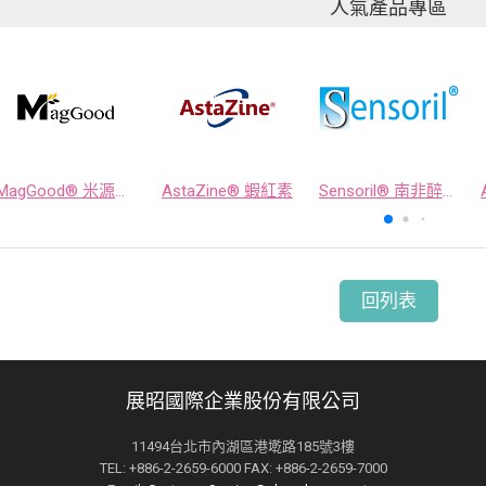
人氣產品專區
MagGood® 米源鎂® 米糠濃縮物
AstaZine® 蝦紅素
Sensoril® 南非醉茄萃取物
回列表
展昭國際企業股份有限公司
11494台北市內湖區港墘路185號3樓
TEL: +886-2-2659-6000 FAX: +886-2-2659-7000