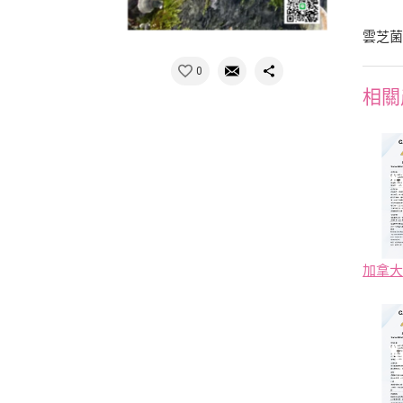
雲芝
0
相關