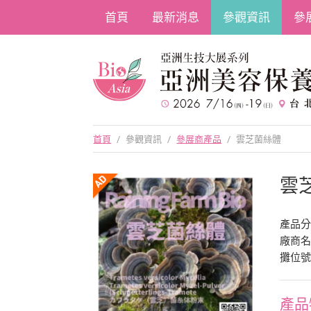
首頁
最新消息
參觀資訊
參
首頁
/
參觀資訊
/
參展商產品
/
雲芝菌絲體
雲
產品
廠商
攤位號碼
產品