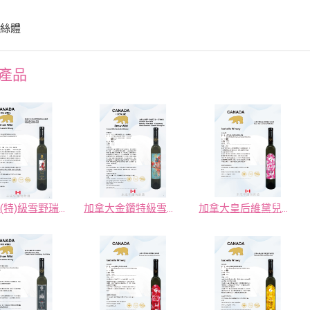
菌絲體
產品
加拿大(特)級雪野瑞斯琳白冰釀酒
加拿大金鑽特級雪野五合一紅冰釀酒
加拿大皇后維黛兒晚收冰釀酒