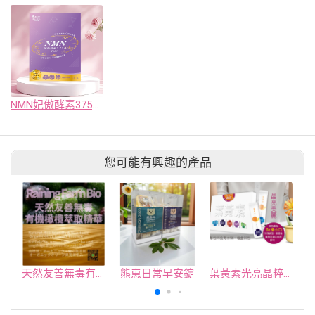
NMN妃傲酵素3750 PLUS(30顆/入)
您可能有興趣的產品
天然友善無毒有機橄欖萃取精華
熊崽日常早安錠
葉黃素光亮晶粹凍(魅麗版)~可ODM貼牌