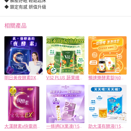
◆ 解壓好眠 輕鬆起床
◆ 鎖定有感 妍值升級
相關產品
明日美夜酵素DX膠囊(60顆/盒)
V52 PLUS 蔬果維他植物醱酵液(15ml*10包/盒)
暢速樂酵素錠(60錠/瓶)
大漢酵素x快電商夜酵素EX膠囊(30顆/盒)
一條通EX果凍(15公克x10條/盒)
助大漢有酵液(15ml*15包/盒)