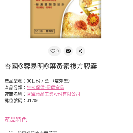
0
杏國®蓉易明®葉黃素複方膠囊
產品型號：30日份 / 盒 （雙劑型）
產品分類：
生技保健-保健食品
廠商名稱：
杏輝藥品工業股份有限公司
攤位號碼：J1206
產品特色