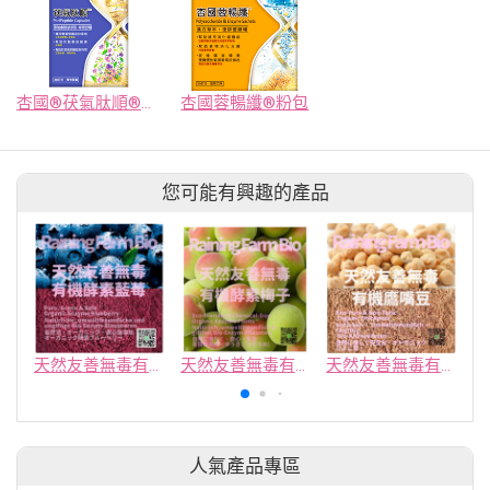
杏國®茯氣肽順®膠囊
杏國蓉暢纖®粉包
您可能有興趣的產品
天然友善無毒有機酵素藍莓
天然友善無毒有機酵素梅子
天然友善無毒有機鷹嘴豆
人氣產品專區