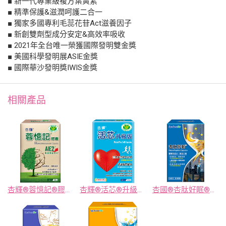
■ 新一代專業級複方葉黃素
■ 精準保護&滋潤呵護二合一
■ 獨家多國專利毛蕊花苷Act滋養因子
■ 新創雙劑型成分安定&高效率吸收
■ 2021年全台唯一榮獲國際發明雙金獎
■ 美國科學發明展ASIE金獎
■ 國際華沙發明獎IWIS金獎
相關產品
杏輝®蓉憶記®膠囊(健)
杏輝®活芯®升級版軟膠囊(健)
杏國®杏肽好眠®膠囊