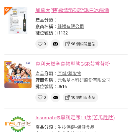
加拿大(特)級雪野瑞斯琳白冰釀酒
產品分類：
廠商名稱：
騄騰有限公司
攤位號碼：i1132
0
98 個相關產品
專利天然全食物型態GSR芸香苷粉
產品分類：
原料/萃取物
廠商名稱：
元弘草本科研股份有限公司
攤位號碼：J616
0
10 個相關產品
Insumate®專利定序19肽(苦瓜胜肽)
產品分類：
生技保健-保健食品