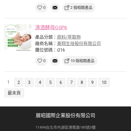
0
2 個相關產品
清酒酵母GSP6
產品分類：
原料/萃取物
廠商名稱：
東翔生技股份有限公司
攤位號碼：i216
0
10 個相關產品
1
2
3
4
5
6
7
8
9
10
最末頁
展昭國際企業股份有限公司
11494台北市內湖區港墘路185號3樓