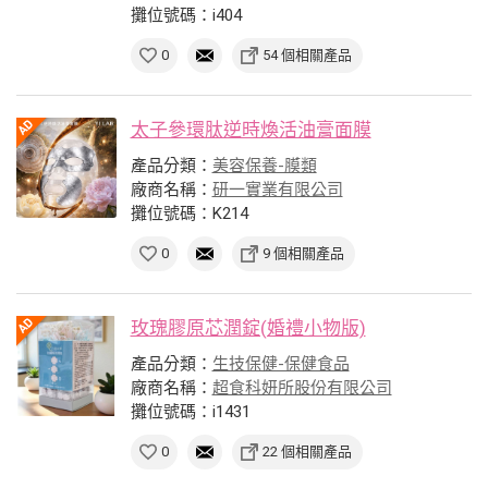
攤位號碼：i404
0
54 個相關產品
太子參環肽逆時煥活油膏面膜
產品分類：
美容保養-膜類
廠商名稱：
研一實業有限公司
攤位號碼：K214
0
9 個相關產品
玫瑰膠原芯潤錠(婚禮小物版)
產品分類：
生技保健-保健食品
廠商名稱：
超食科妍所股份有限公司
攤位號碼：i1431
0
22 個相關產品