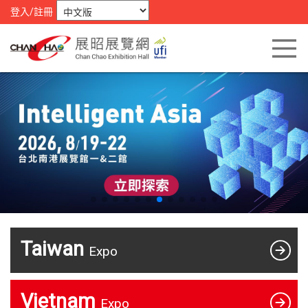
登入/註冊
Taiwan
Expo
Vietnam
Expo