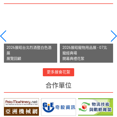
2026展昭台北烈酒暨白色酒
2026展昭寵物用品展 - 07北
展
寵經典場
展覽回顧
開幕典禮花絮
更多展會花絮
合作單位