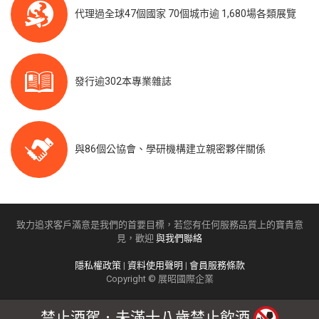
代理過全球47個國家 70個城市逾 1,680場各類展覽
發行逾302本專業雜誌
與86個公協會、學研機構建立親密夥伴關係
致力追求客戶滿意是我們的首要目標，若您有任何服務品質上的寶貴意
見，歡迎
與我們聯絡
隱私權政策
|
資料使用聲明
|
會員服務條款
Copyright © 展昭國際企業
禁止酒駕．未滿十八歲禁止飲酒