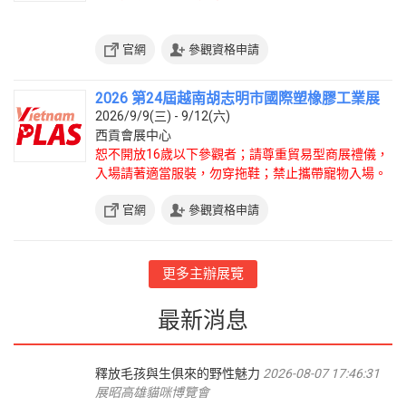
官網
參觀資格申請
2026 第24屆越南胡志明市國際塑橡膠工業展
2026/9/9(三) - 9/12(六)
西貢會展中心
恕不開放16歲以下參觀者；請尊重貿易型商展禮儀，
入場請著適當服裝，勿穿拖鞋；禁止攜帶寵物入場。
官網
參觀資格申請
更多主辦展覽
最新消息
釋放毛孩與生俱來的野性魅力
2026-08-07 17:46:31
展昭高雄貓咪博覽會