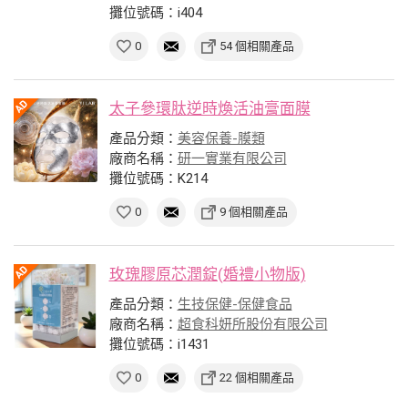
攤位號碼：i404
0
54 個相關產品
太子參環肽逆時煥活油膏面膜
產品分類：
美容保養-膜類
廠商名稱：
研一實業有限公司
攤位號碼：K214
0
9 個相關產品
玫瑰膠原芯潤錠(婚禮小物版)
產品分類：
生技保健-保健食品
廠商名稱：
超食科妍所股份有限公司
攤位號碼：i1431
0
22 個相關產品