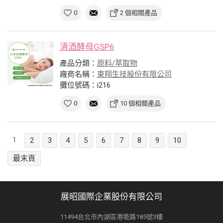
0
2 個相關產品
清酒酵母GSP6
產品分類：
原料/萃取物
廠商名稱：
東翔生技股份有限公司
攤位號碼：i216
0
10 個相關產品
1
2
3
4
5
6
7
8
9
10
最末頁
展昭國際企業股份有限公司
11494台北市內湖區港墘路185號3樓