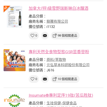
加拿大(特)級雪野瑞斯琳白冰釀酒
產品分類：
廠商名稱：
騄騰有限公司
攤位號碼：i1132
0
98 個相關產品
專利天然全食物型態GSR芸香苷粉
產品分類：
原料/萃取物
廠商名稱：
元弘草本科研股份有限公司
攤位號碼：J616
0
10 個相關產品
Insumate®專利定序19肽(苦瓜胜肽)
產品分類：
生技保健-保健食品