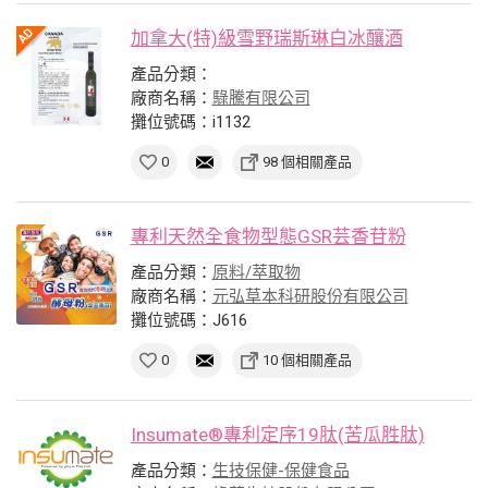
加拿大(特)級雪野瑞斯琳白冰釀酒
產品分類：
廠商名稱：
騄騰有限公司
攤位號碼：i1132
0
98 個相關產品
專利天然全食物型態GSR芸香苷粉
產品分類：
原料/萃取物
廠商名稱：
元弘草本科研股份有限公司
攤位號碼：J616
0
10 個相關產品
Insumate®專利定序19肽(苦瓜胜肽)
產品分類：
生技保健-保健食品