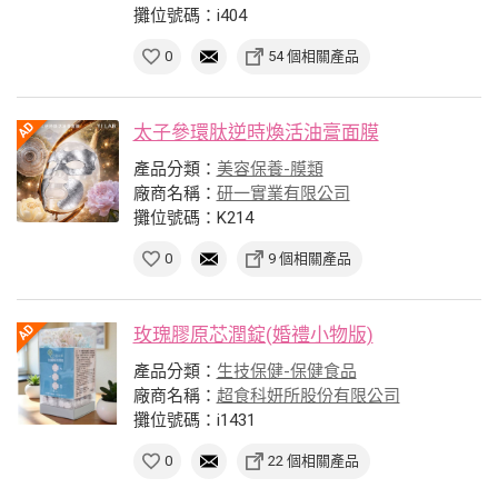
攤位號碼：i404
0
54 個相關產品
太子參環肽逆時煥活油膏面膜
產品分類：
美容保養-膜類
廠商名稱：
研一實業有限公司
攤位號碼：K214
0
9 個相關產品
玫瑰膠原芯潤錠(婚禮小物版)
產品分類：
生技保健-保健食品
廠商名稱：
超食科妍所股份有限公司
攤位號碼：i1431
0
22 個相關產品