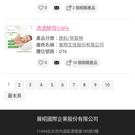
0
2 個相關產品
清酒酵母GSP6
產品分類：
原料/萃取物
廠商名稱：
東翔生技股份有限公司
攤位號碼：i216
0
10 個相關產品
1
2
3
4
5
6
7
8
9
10
最末頁
展昭國際企業股份有限公司
11494台北市內湖區港墘路185號3樓