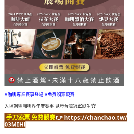
#咖啡專業賽事登場 #免費領票觀賽
入場朝聖咖啡界年度賽事 見證台灣冠軍誕生🏆
手刀索票 免費觀賽
👉
https://chanchao.tw/
03MIHl