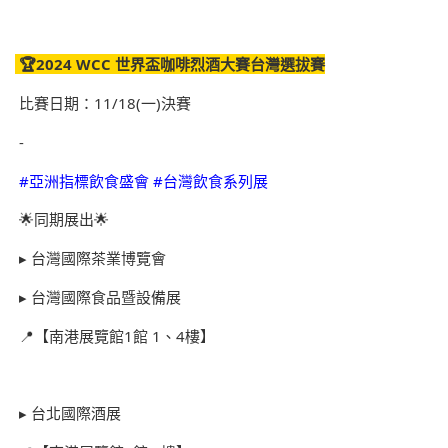
🏆2024 WCC 世界盃咖啡烈酒大賽台灣選拔賽
比賽日期：11/18(一)決賽
-
#亞洲指標飲食盛會 #台灣飲食系列展
🌟同期展出🌟
▸ 台灣國際茶業博覽會
▸ 台灣國際食品暨設備展
📍【南港展覽館1館 1、4樓】
▸ 台北國際酒展