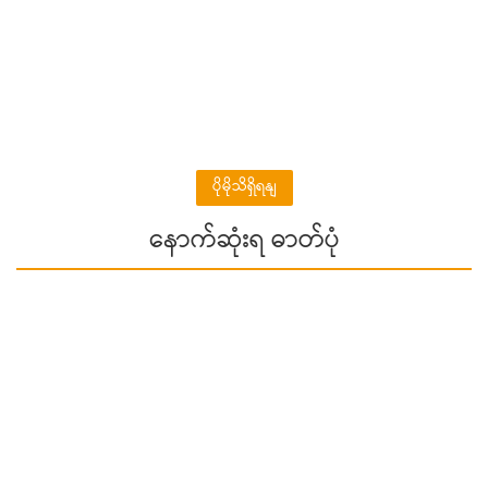
ပိုမိုသိရှိရနျ
နောက်ဆုံးရ ဓာတ်ပုံ