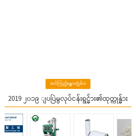
ထပ်ကြည့်ရန္ဓာတ္ပုံမ်ား
2019 ၂၀၁၉ ျပပြဲမွလုပ်ငန်းရွင္မ်ား၏ထုတ္ကုန္မ်ား