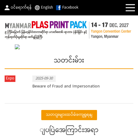
ဝင်ရောက်ရန်
English
Facebook
သတင်းမ်ား
Expo
2025-09-30
Beware of Fraud and Impersonation
သတငျးများထပ်မံဖကျရှုရနျ
ျပပြဲအေကြာင်းအရာ