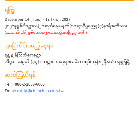
ရက္စြဲ
December 14 (Tue.) - 17 (Fri.), 2027
၂၀၂၁ခုနွစ်၊ဒီဇင္ဘာလ(၂၀)ရက်နေ့၊မနက်(၁၀)နာရီမွညေန(၄)နာရီအထိသာ။
(အသက်(၁၆)နွစ်အောက္ကေလးငယ္မ်ားဝင္ခြင့္မျပုပါ။)
ျပပြဲက်င်းပမည့်နေရာ
ရန္ကုန္ကုန်သြယ်ရေးစင္တာ
လိပ္စာ - အမွတ် (၃၇) ၊ ကမ္ဘာအေးဘုရားလမ်း ၊ မရမ်းကုန်းျမို့နယ် ၊ ရန္ကုန်ျမို့
ဆက်သြယ်ရန်
Tel: +886-2-2659-6000
Email:
exfdp@chanchao.com.tw