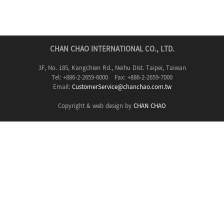
CHAN CHAO INTERNATIONAL CO., LTD.
3F, No. 185, Kangchien Rd., Neihu Dist. Taipei, Taiwan
Tel: +886-2-2659-6000 Fax: +886-2-2659-7000
Email:
CustomerService@chanchao.com.tw
Copyright & web design by
CHAN CHAO