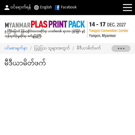
ဝင်ရောက်ရန်
English
Facebook
ပင်မစာမျက်နှာ
/
ပြပွဲပြသ သူများအတွက်
/
မီဒီယာမိတ်ဖက်
မီဒီယာမိတ်ဖက်