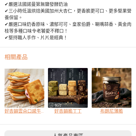
✔嚴選法國諾曼第無鹽發酵奶油
✔三小時低溫烘焙美國加州大杏仁，更香脆更可口、更多堅果營
養保留。
✔嚴選口味奶香原味、濃郁可可、皇家伯爵、唰嘴蒜香、黃金肉
桂等多種口味令老饕愛不釋口！
✔堅持職人手作、片片是經典！
相關產品
好杏韻雲朵口感牛嘎餅
好杏韻脆丁丁
布朗尼薄脆