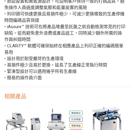
• 默認設置和無氣源設計，可説明客戶保持一致的打碼品質，避
免操作人員過度調整氣壓和能量設置的風險
• 列印頭可快速更換且易損件極少，可減少更換導致的生產停機
時間編碼品質保證
• iAssure™ 技術可在將產品堆疊至託盤之前自動檢測常見的打印
缺陷，從而避免意外浪費或產品返工，同時減少額外所需的操
作員糾錯時間
• CLARiTY™ 軟體可確保始終在相應產品上列印正確的編碼簡單
易用
• 設計用於耐受嚴苛的生產環境
• 易損件極少且易於更換，延長了生產線正常執行時間
• 緊湊型設計可以適用幾乎所有生產線
• 簡易的操作員介面
相關產品