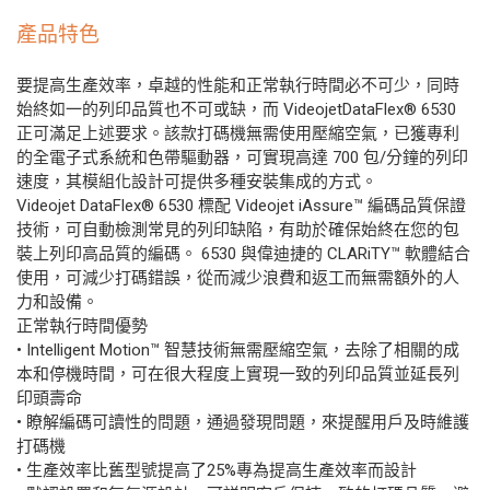
產品特色
要提高生產效率，卓越的性能和正常執行時間必不可少，同時
始終如一的列印品質也不可或缺，而 VideojetDataFlex® 6530
正可滿足上述要求。該款打碼機無需使用壓縮空氣，已獲專利
的全電子式系統和色帶驅動器，可實現高達 700 包/分鐘的列印
速度，其模組化設計可提供多種安裝集成的方式。
Videojet DataFlex® 6530 標配 Videojet iAssure™ 編碼品質保證
技術，可自動檢測常見的列印缺陷，有助於確保始終在您的包
裝上列印高品質的編碼。 6530 與偉迪捷的 CLARiTY™ 軟體結合
使用，可減少打碼錯誤，從而減少浪費和返工而無需額外的人
力和設備。
正常執行時間優勢
• Intelligent Motion™ 智慧技術無需壓縮空氣，去除了相關的成
本和停機時間，可在很大程度上實現一致的列印品質並延長列
印頭壽命
• 瞭解編碼可讀性的問題，通過發現問題，來提醒用戶及時維護
打碼機
• 生產效率比舊型號提高了25%專為提高生產效率而設計