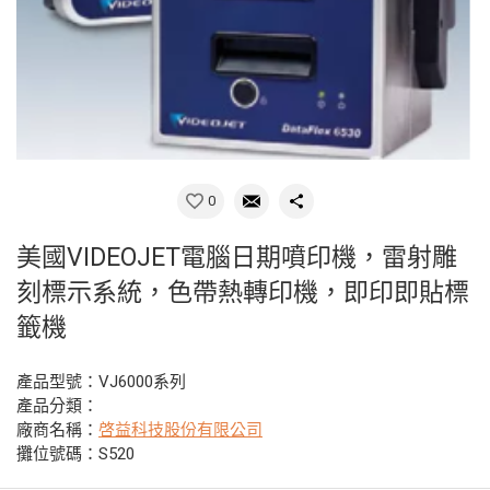
0
美國VIDEOJET電腦日期噴印機，雷射雕
刻標示系統，色帶熱轉印機，即印即貼標
籤機
產品型號：VJ6000系列
產品分類：
廠商名稱：
啓益科技股份有限公司
攤位號碼：S520