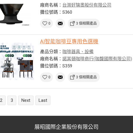
廠商名稱：
台灣好璃奧股份有限公司
攤位號碼：S360
0
3 個相關產品
AI智能咖啡豆專用色選機
產品分類：
咖啡器具、設備
廠商名稱：
諾其頓咖啡商行(珈馥國際有限公司)
攤位號碼：S359
0
3 個相關產品
2
3
Next
Last
展昭國際企業股份有限公司