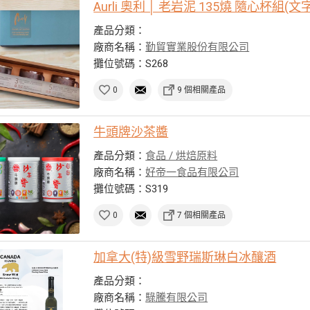
Aurli 奧利 │ 老岩泥 135燒 隨心杯組(
產品分類：
廠商名稱：
勤貿實業股份有限公司
攤位號碼：S268
0
9 個相關產品
牛頭牌沙茶醬
產品分類：
食品 / 烘焙原料
廠商名稱：
好帝一食品有限公司
攤位號碼：S319
0
7 個相關產品
加拿大(特)級雪野瑞斯琳白冰釀酒
產品分類：
廠商名稱：
騄騰有限公司