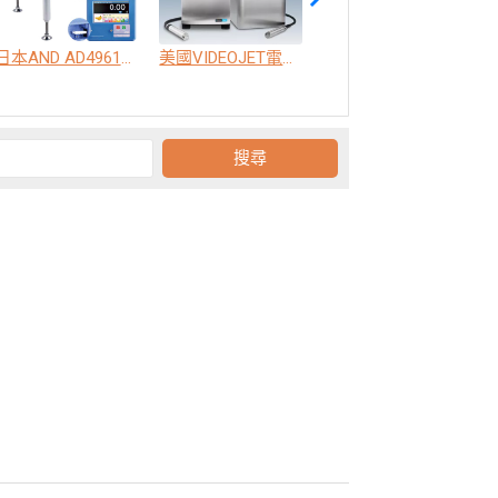
日本AND AD4961高精度動態重量選別機
美國VIDEOJET電腦日期噴印機，雷射雕刻標示系統，色帶熱轉印機，即印即貼標籤機
日本AND AD4413-CW 箱體大包裝動態秤重機