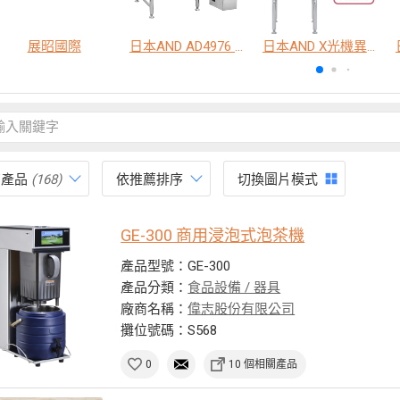
展昭國際
日本AND AD4976 脫氧劑包裝金屬異物檢出機
日本AND X光機異物檢查系統
有產品
(168)
依推薦排序
切換圖片模式
GE-300 商用浸泡式泡茶機
產品型號：GE-300
產品分類：
食品設備 / 器具
廠商名稱：
偉志股份有限公司
攤位號碼：S568
0
10 個相關產品