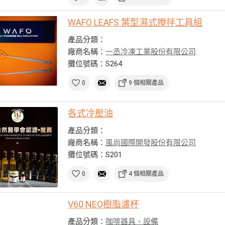
WAFO LEAFS 葉型濕式攪拌工具組
產品分類：
廠商名稱：
一丞冷凍工業股份有限公司
攤位號碼：S264
0
9 個相關產品
各式冷壓油
產品分類：
廠商名稱：
風尚國際開發股份有限公司
攤位號碼：S201
0
4 個相關產品
V60 NEO樹脂濾杯
產品分類：
咖啡器具、設備