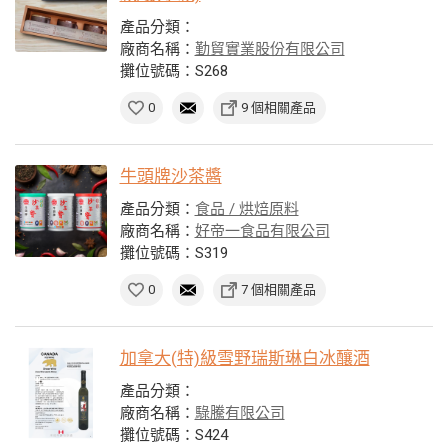
產品分類：
廠商名稱：
勤貿實業股份有限公司
攤位號碼：S268
0
9 個相關產品
牛頭牌沙茶醬
產品分類：
食品 / 烘焙原料
廠商名稱：
好帝一食品有限公司
攤位號碼：S319
0
7 個相關產品
加拿大(特)級雪野瑞斯琳白冰釀酒
產品分類：
廠商名稱：
騄騰有限公司
攤位號碼：S424