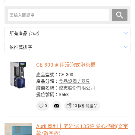
所有產品
(168)
依推薦排序
GE-300 商用浸泡式泡茶機
產品型號：GE-300
產品分類：
食品設備 / 器具
廠商名稱：
偉志股份有限公司
攤位號碼：S568
0
10 個相關產品
Aurli 奧利 │ 老岩泥 135燒 隨心杯組(文字
款/數字款)