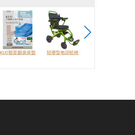
KUO智能翻身床墊
轻便型电动轮椅
SODA 樂活認知訓練機