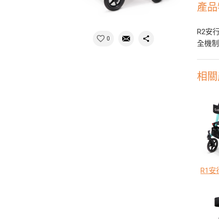
產品
R2安
0
全機
相關
R1