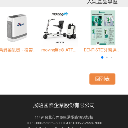
人氣產品專區
樂爵製氧機 - 攜帶型
movinglife® ATTO新世代電動代步車 經典款
DENTISTE'牙醫選極敏感牙膏、抗蛀牙膏
回列表
展昭國際企業股份有限公司
11494台北市內湖區港墘路185號3樓
TEL: +886-2-2659-6000 FAX: +886-2-2659-7000