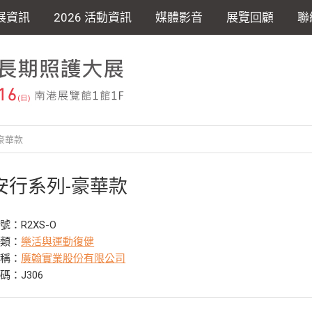
展資訊
2026 活動資訊
媒體影音
展覽回顧
聯
豪華款
2安行系列-豪華款
號：R2XS-O
分類：
樂活與運動復健
名稱：
廣翰實業股份有限公司
碼：J306