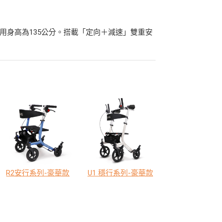
適用身高為135公分。搭載「定向＋減速」雙重安
R2安行系列-豪華款
U1 穩行系列-豪華款