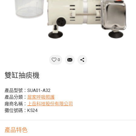
0
雙缸抽痰機
產品型號：SUA01-A32
產品分類：
居家呼吸照護
廠商名稱：
上岳科技股份有限公司
攤位號碼：K524
產品特色