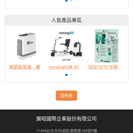
人氣產品專區
樂爵製氧機 - 攜帶型
movinglife® ATTO新世代電動代步車 經典款
DENTISTE'牙醫選極敏感牙膏、抗蛀牙膏
K
回列表
展昭國際企業股份有限公司
11494台北市內湖區港墘路185號3樓