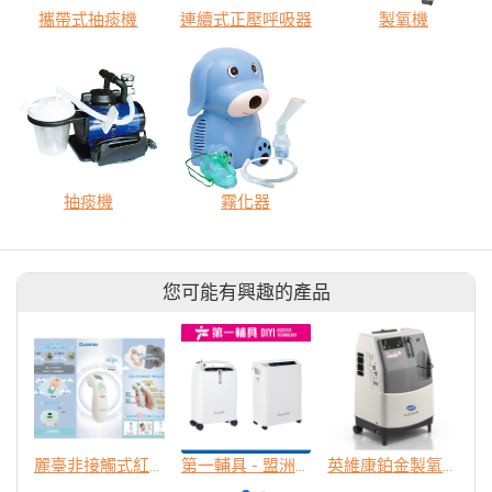
攜帶式抽痰機
連續式正壓呼吸器
製氧機
抽痰機
霧化器
您可能有興趣的產品
麗臺非接觸式紅外線體溫計
第一輔具 - 盟洲製氧機
英維康鉑金製氧機 - 家用型