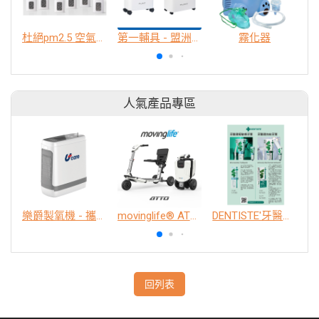
杜絕pm2.5 空氣清淨機
第一輔具 - 盟洲製氧機
霧化器
人氣產品專區
樂爵製氧機 - 攜帶型
movinglife® ATTO新世代電動代步車 經典款
DENTISTE'牙醫選極敏感牙膏、抗蛀牙膏
K
回列表