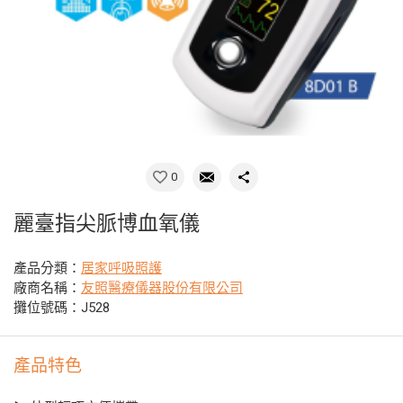
0
麗臺指尖脈博血氧儀
產品分類：
居家呼吸照護
廠商名稱：
友照醫療儀器股份有限公司
攤位號碼：J528
產品特色