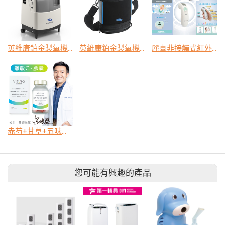
英維康鉑金製氧機 - 家用型
英維康鉑金製氧機 - 攜帶型
麗臺非接觸式紅外線體溫計
赤芍+甘草+五味子 (膠囊)
您可能有興趣的產品