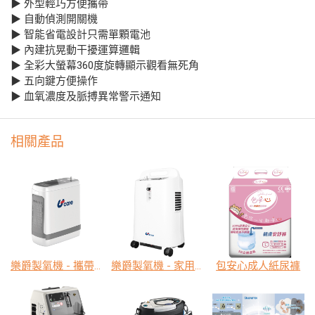
▶ 外型輕巧方便攜帶
▶ 自動偵測開關機
▶ 智能省電設計只需單顆電池
▶ 內建抗晃動干擾運算邏輯
▶ 全彩大螢幕360度旋轉顯示觀看無死角
▶ 五向鍵方便操作
▶ 血氧濃度及脈搏異常警示通知
相關產品
樂爵製氧機 - 攜帶型
樂爵製氧機 - 家用型
包安心成人紙尿褲