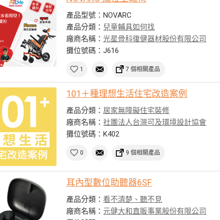
產品型號：NOVARC
產品分類：
兒童輔具如何找
廠商名稱：
光星骨科復健器材股份有限公司
攤位號碼：J616
1
7 個相關產品
101＋種理想生活住宅改造案例
產品分類：
居家無障礙住宅裝修
廠商名稱：
社團法人台灣可及環境設計協會
攤位號碼：K402
0
9 個相關產品
耳內型數位助聽器6SF
產品分類：
看不清楚、聽不見
廠商名稱：
元健大和直販事業股份有限公司