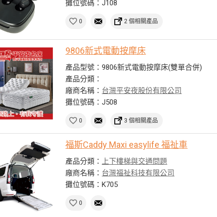
攤位號碼：J108
0
2 個相關產品
9806新式電動按摩床
產品型號：9806新式電動按摩床(雙單合併)
產品分類：
廠商名稱：
台灣平安夜股份有限公司
攤位號碼：J508
0
3 個相關產品
福斯Caddy Maxi easylife 福祉車
產品分類：
上下樓梯與交通問題
廠商名稱：
台灣福祉科技有限公司
攤位號碼：K705
0