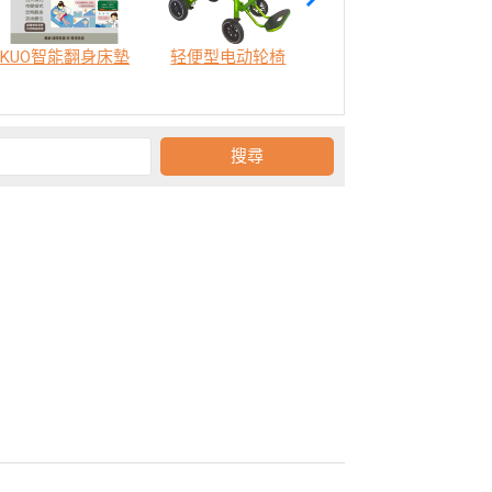
KUO智能翻身床墊
轻便型电动轮椅
SODA 樂活認知訓練機