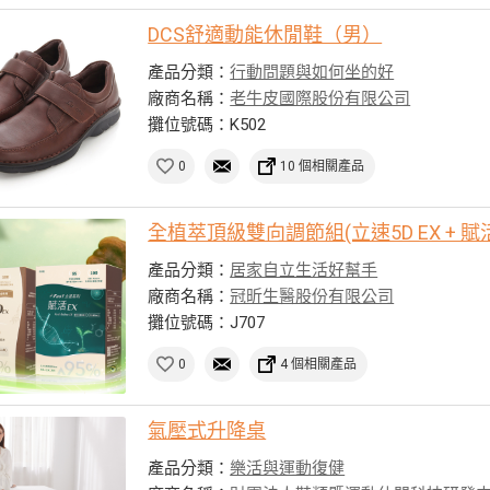
DCS舒適動能休閒鞋（男）
產品分類：
行動問題與如何坐的好
廠商名稱：
老牛皮國際股份有限公司
攤位號碼：K502
0
10 個相關產品
全植萃頂級雙向調節組(立速5D EX + 賦活
產品分類：
居家自立生活好幫手
廠商名稱：
冠昕生醫股份有限公司
攤位號碼：J707
0
4 個相關產品
氣壓式升降桌
產品分類：
樂活與運動復健