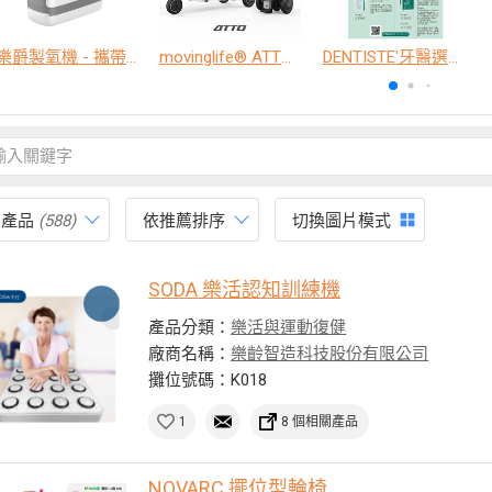
樂爵製氧機 - 攜帶型
movinglife® ATTO新世代電動代步車 經典款
DENTISTE'牙醫選極敏感牙膏、抗蛀牙膏
有產品
(588)
依推薦排序
切換圖片模式
SODA 樂活認知訓練機
產品分類：
樂活與運動復健
廠商名稱：
樂齡智造科技股份有限公司
攤位號碼：K018
1
8 個相關產品
NOVARC 擺位型輪椅