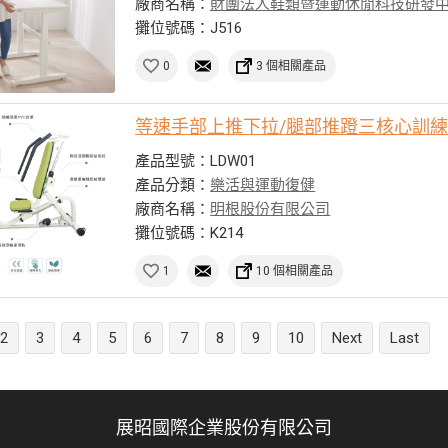
廠商名稱：
財團法人鞋類暨運動休閒科技研發
攤位號碼：J516
0
3 個相關產品
等速手部上推下拉/腿部推蹬三核心訓
產品型號：LDW01
產品分類：
樂活與運動復健
廠商名稱：
明根股份有限公司
攤位號碼：K214
1
10 個相關產品
2
3
4
5
6
7
8
9
10
Next
Last
展昭國際企業股份有限公司