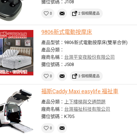
攤位號碼：J108
0
2 個相關產品
9806新式電動按摩床
產品型號：9806新式電動按摩床(雙單合併)
產品分類：
廠商名稱：
台灣平安夜股份有限公司
攤位號碼：J508
0
3 個相關產品
福斯Caddy Maxi easylife 福祉車
產品分類：
上下樓梯與交通問題
廠商名稱：
台灣福祉科技有限公司
攤位號碼：K705
0