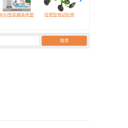
KUO智能翻身床墊
轻便型电动轮椅
SODA 樂活認知訓練機