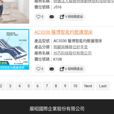
廠商名稱：
財團法人鞋類暨運動休閒科技研發
攤位號碼：J516
0
3 個相關產品
AC3330 醫博智能均壓護理床
產品型號：AC3330 醫博智能均壓護理床
產品分類：
照顧與轉移位好辛苦
廠商名稱：
州巧科技股份有限公司
攤位號碼：K108
0
6 個相關產品
2
3
4
5
6
7
8
9
10
Next
Last
展昭國際企業股份有限公司