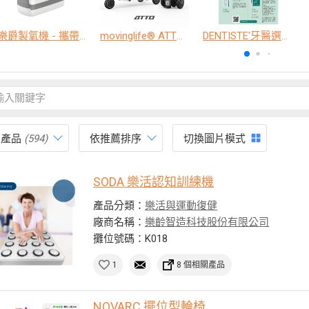
樂爵製氧機 - 攜帶型
movinglife® ATTO新世代電動代步車 經典款
DENTISTE'牙醫選極敏感牙膏、抗蛀牙膏
有產品
(594)
依推薦排序
切換圖片模式
SODA 樂活認知訓練機
產品分類：
樂活與運動復健
廠商名稱：
樂齡智造科技股份有限公司
攤位號碼：K018
1
8 個相關產品
NOVARC 擺位型輪椅