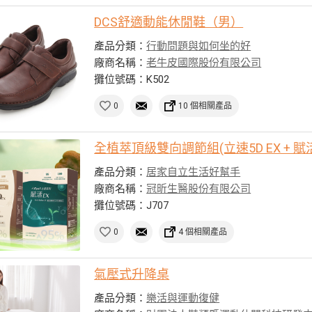
DCS舒適動能休閒鞋（男）
產品分類：
行動問題與如何坐的好
廠商名稱：
老牛皮國際股份有限公司
攤位號碼：K502
0
10 個相關產品
全植萃頂級雙向調節組(立速5D EX + 賦活
產品分類：
居家自立生活好幫手
廠商名稱：
冠昕生醫股份有限公司
攤位號碼：J707
0
4 個相關產品
氣壓式升降桌
產品分類：
樂活與運動復健