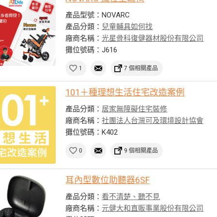
產品型號：NOVARC
產品分類：
兒童輔具如何找
廠商名稱：
光星骨科復健器材股份有限公司
攤位號碼：J616
1
7 個相關產品
101＋種理想生活住宅改造案例
產品分類：
居家無障礙住宅裝修
廠商名稱：
社團法人台灣可及環境設計協會
攤位號碼：K402
0
9 個相關產品
耳內型數位助聽器6SF
產品分類：
看不清楚、聽不見
廠商名稱：
元健大和直販事業股份有限公司