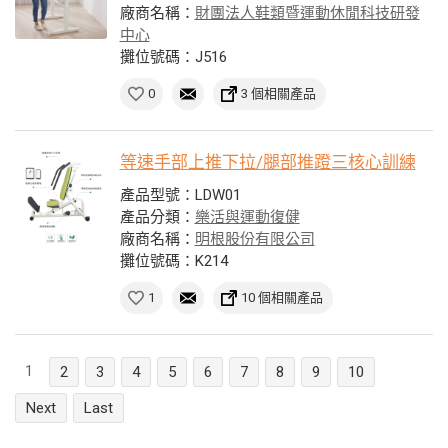
廠商名稱：
財團法人鞋類暨運動休閒科技研發
中心
攤位號碼：J516
0
3 個相關產品
等速手部上推下拉/腿部推蹬三核心訓練
產品型號：LDW01
產品分類：
樂活與運動復健
廠商名稱：
明根股份有限公司
攤位號碼：K214
1
10 個相關產品
1
2
3
4
5
6
7
8
9
10
Next
Last