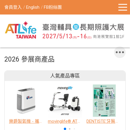
會員登入
English
FB粉絲團
2026 參展商產品
人氣產品專區
樂爵製氧機 - 攜帶型
movinglife® ATTO新世代電動代步車 經典款
DENTISTE'牙醫選極敏感牙膏、抗蛀牙膏
K