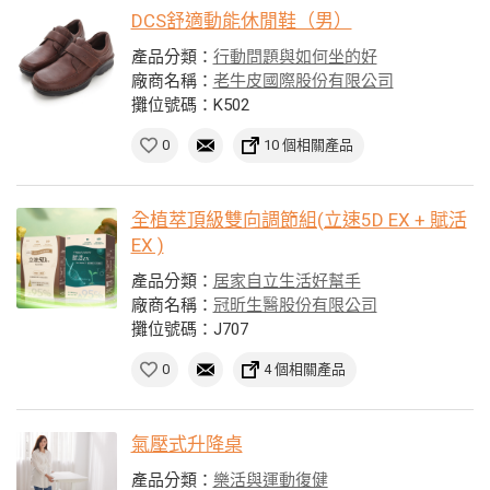
DCS舒適動能休閒鞋（男）
產品分類：
行動問題與如何坐的好
廠商名稱：
老牛皮國際股份有限公司
攤位號碼：K502
0
10 個相關產品
全植萃頂級雙向調節組(立速5D EX + 賦活
EX )
產品分類：
居家自立生活好幫手
廠商名稱：
冠昕生醫股份有限公司
攤位號碼：J707
0
4 個相關產品
氣壓式升降桌
產品分類：
樂活與運動復健