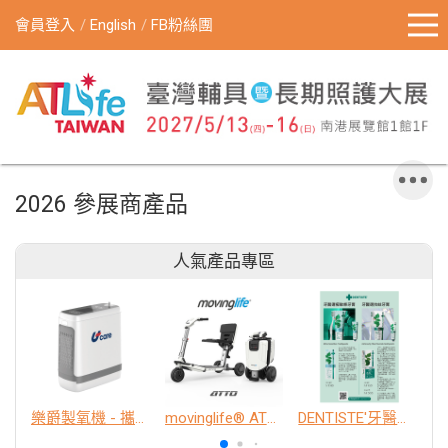
會員登入
English
FB粉絲團
2026 參展商產品
人氣產品專區
樂爵製氧機 - 攜帶型
movinglife® ATTO新世代電動代步車 經典款
DENTISTE'牙醫選極敏感牙膏、抗蛀牙膏
K