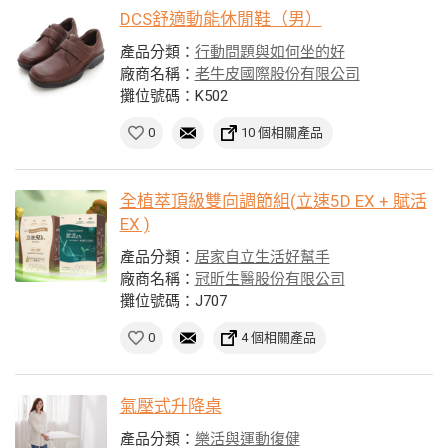
DCS舒適動能休閒鞋（男）
產品分類：
行動問題與如何坐的好
廠商名稱：
老牛皮國際股份有限公司
攤位號碼：K502
0
10 個相關產品
全植萃頂級雙向調節組(立速5D EX + 賦活
EX )
產品分類：
居家自立生活好幫手
廠商名稱：
冠昕生醫股份有限公司
攤位號碼：J707
0
4 個相關產品
氣壓式升降桌
產品分類：
樂活與運動復健