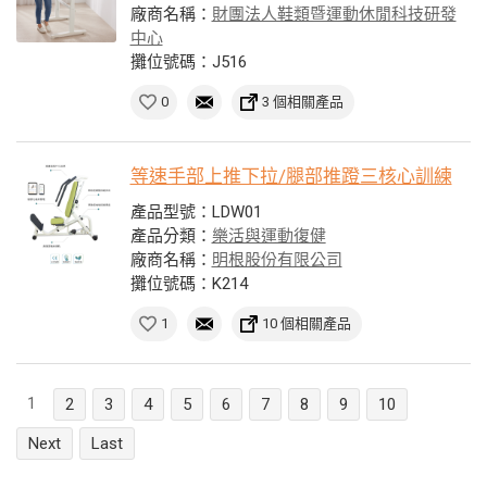
廠商名稱：
財團法人鞋類暨運動休閒科技研發
中心
攤位號碼：J516
0
3 個相關產品
等速手部上推下拉/腿部推蹬三核心訓練
產品型號：LDW01
產品分類：
樂活與運動復健
廠商名稱：
明根股份有限公司
攤位號碼：K214
1
10 個相關產品
1
2
3
4
5
6
7
8
9
10
Next
Last