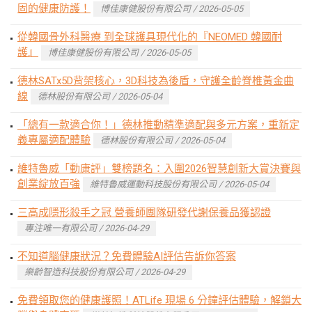
固的健康防護！
博佳康健股份有限公司 / 2026-05-05
從韓國骨外科醫療 到全球護具現代化的『NEOMED 韓國耐
護』
博佳康健股份有限公司 / 2026-05-05
德林SATx5D背架核心，3D科技為後盾，守護全齡脊椎黃金曲
線
德林股份有限公司 / 2026-05-04
「總有一款適合你！」德林推動精準適配與多元方案，重新定
義專屬適配體驗
德林股份有限公司 / 2026-05-04
維特魯威「動康評」雙榜題名：入圍2026智慧創新大賞決賽與
創業綻放百強
維特魯威運動科技股份有限公司 / 2026-05-04
三高成隱形殺手之冠 營養師團隊研發代謝保養品獲認證
專注唯一有限公司 / 2026-04-29
不知道腦健康狀況？免費體驗AI評估告訴你答案
樂齡智造科技股份有限公司 / 2026-04-29
免費領取您的健康護照！ATLife 現場 6 分鐘評估體驗，解鎖大