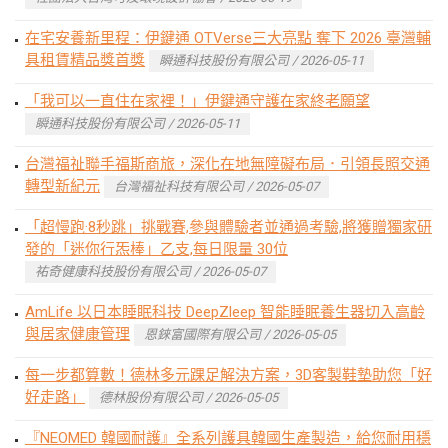
在宅安養新里程：伊鍵通 OTVerse三大亮點 奪下 2026 臺灣輔
具租賃精品獎首獎
瞬通科技股份有限公司 / 2026-05-11
「我可以一直住在家裡！」伊鍵通守護在家終老願望
瞬通科技股份有限公司 / 2026-05-11
台灣福祉聯手福斯商旅，深化在地無障礙布局．引領長照交通
轉型新紀元
台灣福祉科技有限公司 / 2026-05-07
「超慢跑·8秒跳」挑戰賽,參與體驗者並通過考驗,將獲贈獨家研
發的「迷你行炁棒」乙支,每日限量 30位
祐奇健康科技股份有限公司 / 2026-05-07
AmLife 以日本睡眠科技 DeepZleep 智能睡眠養生器切入高齡
與居家健康管理
恩錸富國際有限公司 / 2026-05-05
每一步都算數！德林多元踝足解決方案，3D客製鞋墊助您「好
好走路」
德林股份有限公司 / 2026-05-05
『NEOMED 韓國耐護』全系列護具韓國生產製造，給您耐用穩