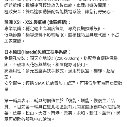
輕鬆拆解：拆解後可輕鬆放入後車廂，車載出遊沒問題。
極致安全：雙馬達驅動搭配智能機電系統，讓您行得安心。
盟洲 X51、X52 製氧機 (北區經銷)：
專業氧護：穩定輸出高濃度氧氣，專為長期照護設計。
低噪節能：極靜運轉不影響睡眠，體積輕巧且具現代感，不占
居家空間。
日本原田(Harada)免施工扶手系統：
免鑽孔安裝：頂天立地設計(220-300cm)，搭配垂直儀確保穩
固，不破壞天花板與地板，租屋處亦可使用。
高適用性：多元基座與扶手款式，適用於臥室、樓梯、起居
室。
安全衛生：經過 SIAA 抗病毒加工處理，可降低附著表面病毒數
量。
第一輔具表示，輔具的價值在於「復能、增能、恢復生活品
質」。目前第一輔具在雙北地區設有九間實體服務中心(包括萬
華、信義、松山、大安、南港、景美、永和、新莊、蘆洲)，民
眾可親臨各服務中心洽詢。