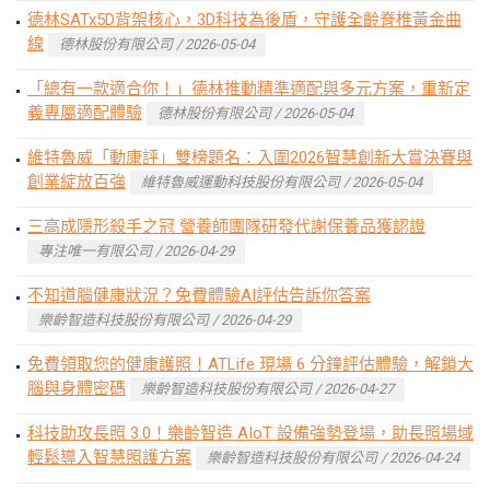
德林SATx5D背架核心，3D科技為後盾，守護全齡脊椎黃金曲
線
德林股份有限公司 / 2026-05-04
「總有一款適合你！」德林推動精準適配與多元方案，重新定
義專屬適配體驗
德林股份有限公司 / 2026-05-04
維特魯威「動康評」雙榜題名：入圍2026智慧創新大賞決賽與
創業綻放百強
維特魯威運動科技股份有限公司 / 2026-05-04
三高成隱形殺手之冠 營養師團隊研發代謝保養品獲認證
專注唯一有限公司 / 2026-04-29
不知道腦健康狀況？免費體驗AI評估告訴你答案
樂齡智造科技股份有限公司 / 2026-04-29
免費領取您的健康護照！ATLife 現場 6 分鐘評估體驗，解鎖大
腦與身體密碼
樂齡智造科技股份有限公司 / 2026-04-27
科技助攻長照 3.0！樂齡智造 AIoT 設備強勢登場，助長照場域
輕鬆導入智慧照護方案
樂齡智造科技股份有限公司 / 2026-04-24