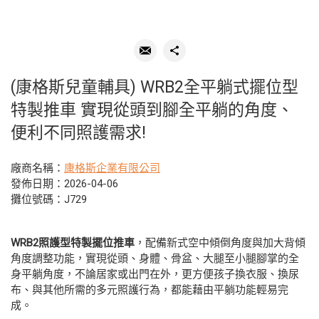
(康格斯兒童輔具) WRB2全平躺式擺位型
特製推車 實現從頭到腳全平躺的角度、
便利不同照護需求!
廠商名稱：
康格斯企業有限公司
發佈日期：2026-04-06
攤位號碼：J729
WRB2
照護型特製擺位推車
，配備新式空中傾倒角度與加大背傾
角度調整功能，實現從頭、身體、骨盆、大腿至小腿腳掌的全
身平躺角度，不論居家或出門在外，更方便孩子換衣服、換尿
布、與其他所需的多元照護行為，都能藉由平躺功能輕易完
成。