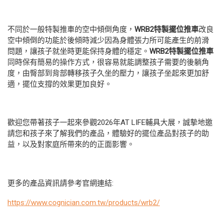
不同於一般特製推車的空中傾倒角度，
WRB2
特製擺位推車
改良
空中傾倒的功能於後傾時減少因為身體張力所可能產生的前滑
問題，讓孩子就坐時更能保持身體的穩定。
WRB2
特製擺位推車
同時保有簡易的操作方式，很容易就能調整孩子需要的後躺角
度，由臀部到背部轉移孩子久坐的壓力，讓孩子坐起來更加舒
適，擺位支撐的效果更加良好。
歡迎您帶著孩子一起來參觀2026年AT LIFE輔具大展，誠摰地邀
請您和孩子來了解我們的產品，體驗好的擺位產品對孩子的助
益，以及對家庭所帶來的的正面影響。
更多的產品資訊請參考官網連結:
https://www.cognician.com.tw/products/wrb2/