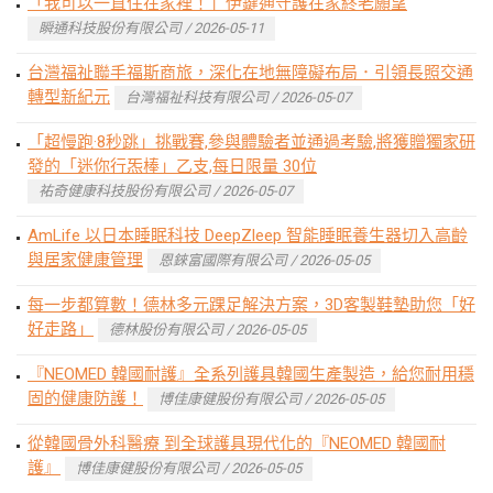
「我可以一直住在家裡！」伊鍵通守護在家終老願望
瞬通科技股份有限公司 / 2026-05-11
台灣福祉聯手福斯商旅，深化在地無障礙布局．引領長照交通
轉型新紀元
台灣福祉科技有限公司 / 2026-05-07
「超慢跑·8秒跳」挑戰賽,參與體驗者並通過考驗,將獲贈獨家研
發的「迷你行炁棒」乙支,每日限量 30位
祐奇健康科技股份有限公司 / 2026-05-07
AmLife 以日本睡眠科技 DeepZleep 智能睡眠養生器切入高齡
與居家健康管理
恩錸富國際有限公司 / 2026-05-05
每一步都算數！德林多元踝足解決方案，3D客製鞋墊助您「好
好走路」
德林股份有限公司 / 2026-05-05
『NEOMED 韓國耐護』全系列護具韓國生產製造，給您耐用穩
固的健康防護！
博佳康健股份有限公司 / 2026-05-05
從韓國骨外科醫療 到全球護具現代化的『NEOMED 韓國耐
護』
博佳康健股份有限公司 / 2026-05-05