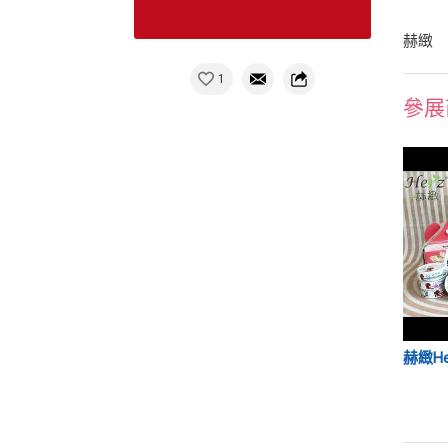
赫緻
1
參展
赫緻H