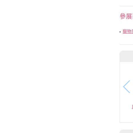
參展
寵物