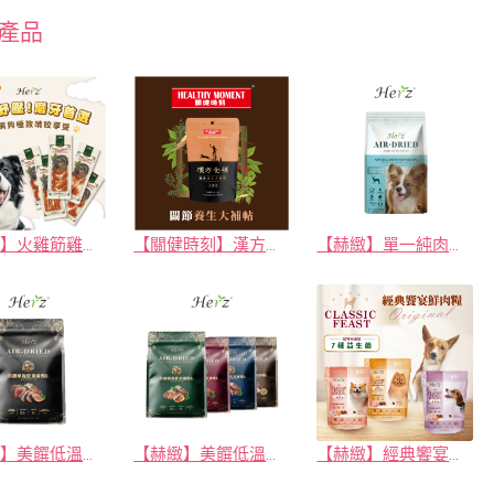
產品
【赫緻】火雞筋雞肉零食
【關健時刻】漢方食補系列-關節養生大補帖
【赫緻】單一純肉健康糧(紐西蘭鹿肉)
【赫緻】美饌低溫風乾糧(鹿肉)
【赫緻】美饌低溫風乾糧(雞/羊/牛/火雞)
【赫緻】經典饗宴鮮肉糧