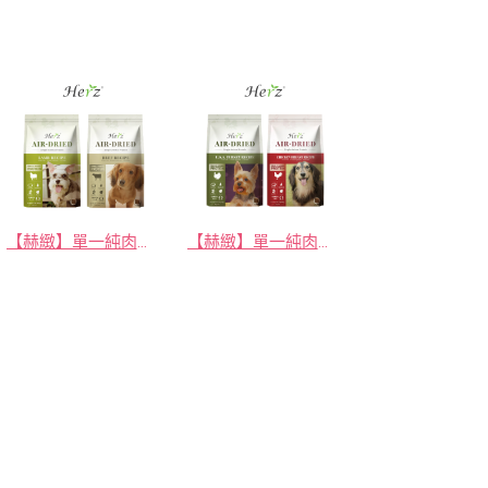
【赫緻】單一純肉健康糧(無穀羊肉/風乾牛肉)
【赫緻】單一純肉健康糧(美國火雞肉/低脂雞胸肉)