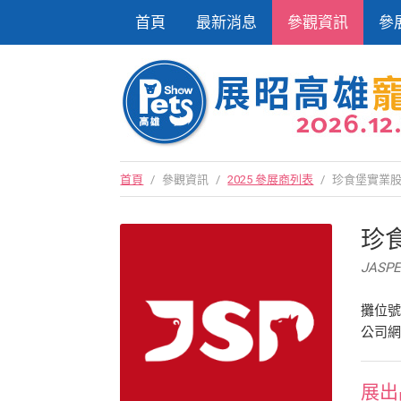
首頁
最新消息
參觀資訊
參
首頁
/
參觀資訊
/
2025 參展商列表
/
珍食堡實業
珍
JASPE
攤位號
公司
展出