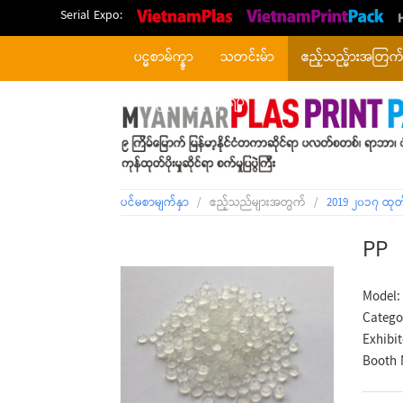
Serial Expo:
ပင္မစာမ်က္နွာ
သတင်းမ်ာ
ဧည့်သည္မ်ားအတြက
တစ်ပြိုင်တည်းဖြစ်ရပ်
ပင်မစာမျက်နှာ
/
ဧည့်သည်များအတွက်
/
2019 ၂၀၁၇ ထုတ
PP
Model:
Catego
Exhibi
Booth 