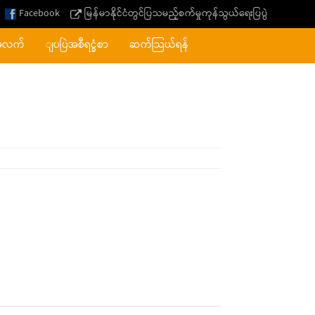
Facebook
မြန်မာနိုင်ငံတွင်ပြသမည့်စက်မှုကုန်သွယ်ရေးပြပွဲ
အလက်
ျပပြဲအစီရင္ခံစာ
ဆက်သြယ်ရန်