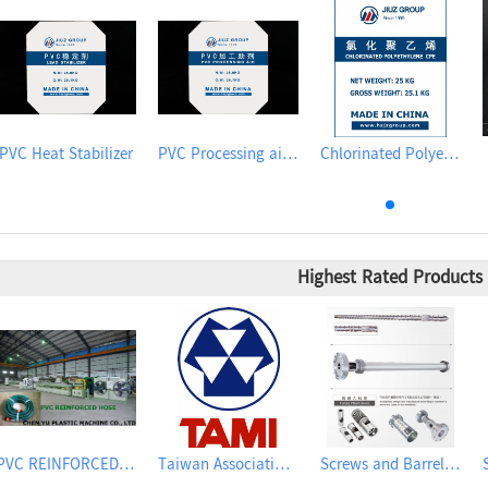
PVC Heat Stabilizer
PVC Processing aid ACR
Chlorinated Polyethylene CPE135A
Highest Rated Products
PVC REINFORCED HOSE EXTRUSION LINE / GARDEN HOSE
Taiwan Association of Machinery Industry
Screws and Barrels for Blow molding machinery