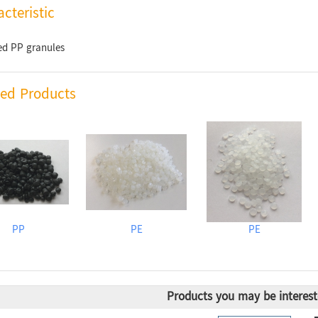
cteristic
ed PP granules
ted Products
PP
PE
PE
Products you may be interest