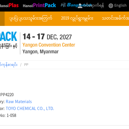
ဝင်ရောက်ရန်
English
်
ျပပြဲျပသသူမ်ားအတြက်
2019 လွုပ်ရွားမွုမ်ား
သတင်းအခ်က်
်ကုန်စာရင်း
/
PP
 PP4220
ry:
Raw Materials
tor:
TOYO CHEMICAL CO., LTD.
No: 1-058