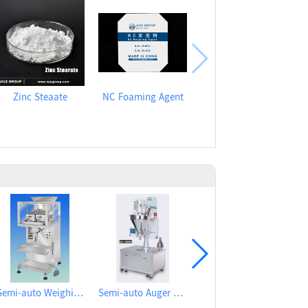
Zinc Steaate
NC Foaming Agent
Semi-auto Weighing Filling Machine for granular
Semi-auto Auger Type Powder Metering Filling Machine
Automatic Rotary Type Auger Metering Filling Plugging and Cap Sealing Machine