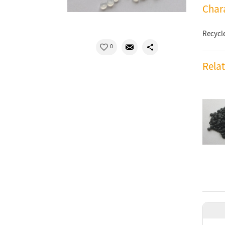
Chara
Recycl
0
Rela