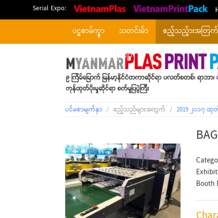
Serial Expo:
ပင္မစာမ်က္နွာ
သတင်းမ်ာ
ဧည့်သည္မ်ားအတြက
တစ်ပြိုင်တည်းဖြစ်ရပ်
ပင်မစာမျက်နှာ
/
ဧည့်သည်များအတွက်
/
2019 ၂၀၁၇ ထုတ
BAG
Catego
Exhibi
Booth 
Chara