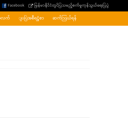
Facebook
မြန်မာနိုင်ငံတွင်ပြသမည့်စက်မှုကုန်သွယ်ရေးပြပွဲ
အလက်
ျပပြဲအစီရင္ခံစာ
ဆက်သြယ်ရန်