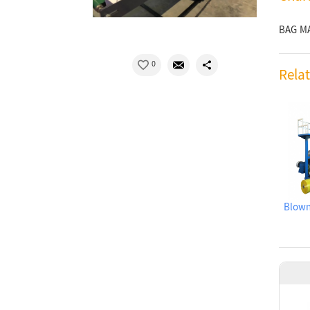
BAG M
0
Rela
Blown