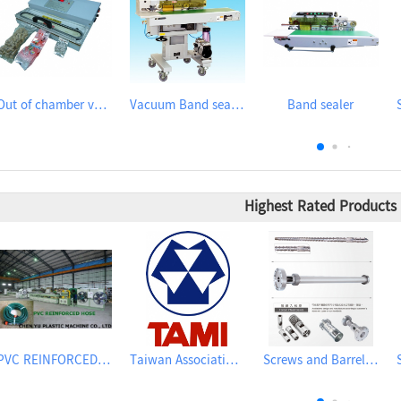
Out of chamber vacuum sealer
Vacuum Band sealer
Band sealer
Highest Rated Products
PVC REINFORCED HOSE EXTRUSION LINE / GARDEN HOSE
Taiwan Association of Machinery Industry
Screws and Barrels for Blow molding machinery