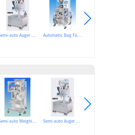
Semi-auto Auger Type Powder Metering Filling Machine
Automatic Bag Forming Filling Metering Packaging Machine for Liquid Small package
Semi-auto Weighing Filling Machine for granular
Semi-auto Weighing Filling Machine for granular
Semi-auto Auger Type Powder Metering Filling Machine
Automatic Rotary Type Auger Metering Filling Plugging and Cap Sealing Machine