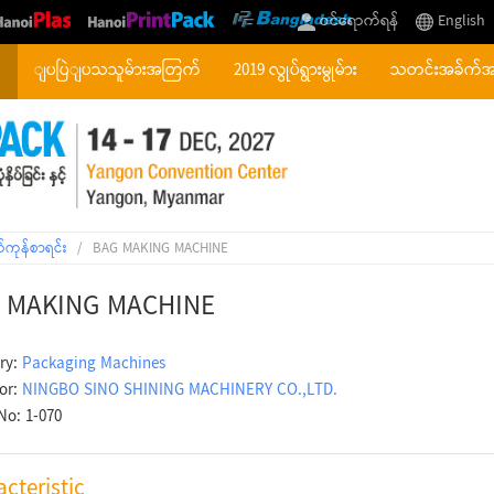
ဝင်ရောက်ရန်
English
်
ျပပြဲျပသသူမ်ားအတြက်
2019 လွုပ်ရွားမွုမ်ား
သတင်းအခ်က်
်ကုန်စာရင်း
/
BAG MAKING MACHINE
 MAKING MACHINE
ry:
Packaging Machines
tor:
NINGBO SINO SHINING MACHINERY CO.,LTD.
No: 1-070
cteristic