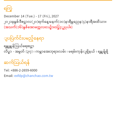
ရက္စြဲ
December 14 (Tue.) - 17 (Fri.), 2027
၂၀၂၁ခုနွစ်၊ဒီဇင္ဘာလ(၂၀)ရက်နေ့၊မနက်(၁၀)နာရီမွညေန(၄)နာရီအထိသာ။
(အသက်(၁၆)နွစ်အောက္ကေလးငယ္မ်ားဝင္ခြင့္မျပုပါ။)
ျပပြဲက်င်းပမည့်နေရာ
ရန္ကုန္ကုန်သြယ်ရေးစင္တာ
လိပ္စာ - အမွတ် (၃၇) ၊ ကမ္ဘာအေးဘုရားလမ်း ၊ မရမ်းကုန်းျမို့နယ် ၊ ရန္ကုန်ျမို့
ဆက်သြယ်ရန်
Tel: +886-2-2659-6000
Email:
exfdp@chanchao.com.tw