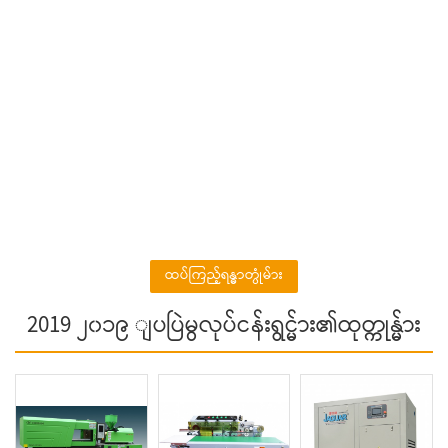
ထပ်ကြည့်ရန္ဓာတ္ပုံမ်ား
2019 ၂၀၁၉ ျပပြဲမွလုပ်ငန်းရွင္မ်ား၏ထုတ္ကုန္မ်ား