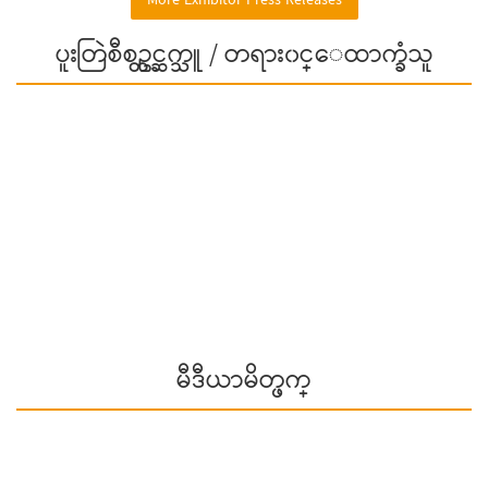
More Exhibitor Press Releases
ပူးတြဲစီစဥ္တင္ဆက္သူ / တရား၀င္ေထာက္ခံသူ
မီဒီယာမိတ္ဖက္