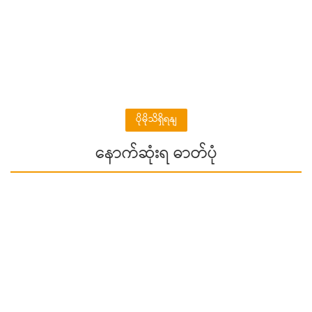
ပိုမိုသိရှိရနျ
နောက်ဆုံးရ ဓာတ်ပုံ