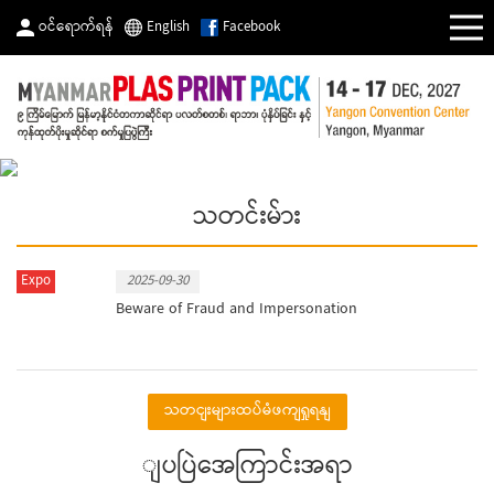
ဝင်ရောက်ရန်
English
Facebook
သတင်းမ်ား
Expo
2025-09-30
Beware of Fraud and Impersonation
သတငျးများထပ်မံဖကျရှုရနျ
ျပပြဲအေကြာင်းအရာ