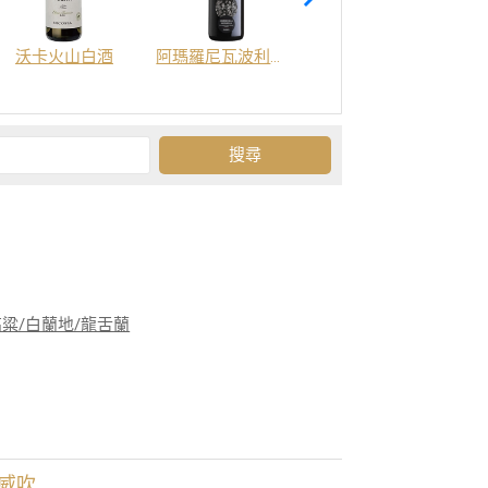
沃卡火山白酒
阿瑪羅尼瓦波利切拉DOCG經典紅酒
帕蘇魯娜白酒 IGT
高粱/白蘭地/龍舌蘭
威吹