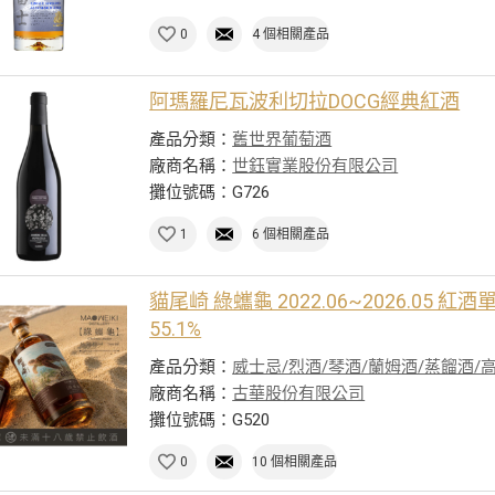
0
4 個相關產品
阿瑪羅尼瓦波利切拉DOCG經典紅酒
產品分類：
舊世界葡萄酒
廠商名稱：
世鈺實業股份有限公司
攤位號碼：G726
1
6 個相關產品
貓尾崎 綠蠵龜 2022.06~2026.05 
55.1%
產品分類：
威士忌/烈酒/琴酒/蘭姆酒/蒸餾酒/
廠商名稱：
古華股份有限公司
攤位號碼：G520
0
10 個相關產品