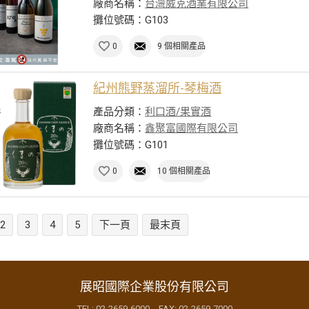
廠商名稱：
台灣威克酒業有限公司
攤位號碼：G103
0
9 個相關產品
紀州熊野蒸溜所-琴梅酒
產品分類：
利口酒/果實酒
廠商名稱：
鑫聚富國際有限公司
攤位號碼：G101
0
10 個相關產品
2
3
4
5
下一頁
最末頁
展昭國際企業股份有限公司
TEL: 02-2659-6000 FAX: 02-2659-7000