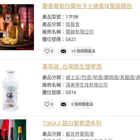
麝香葡萄白蘭地卡士達風味聖誕麵包
產品型號：17F08
產品分類：
搭餐食
廠商名稱：
寶鏵有限公司
攤位號碼：G621
0
10 個相關產品
果萃版_台灣原生藻琴酒
產品分類：
威士忌/烈酒/琴酒/蘭姆酒/蒸餾酒/
廠商名稱：
藻美學生技有限公司
攤位號碼：G016
0
5 個相關產品
TOKAJI 甜白葡萄酒系列
產品分類：
舊世界葡萄酒