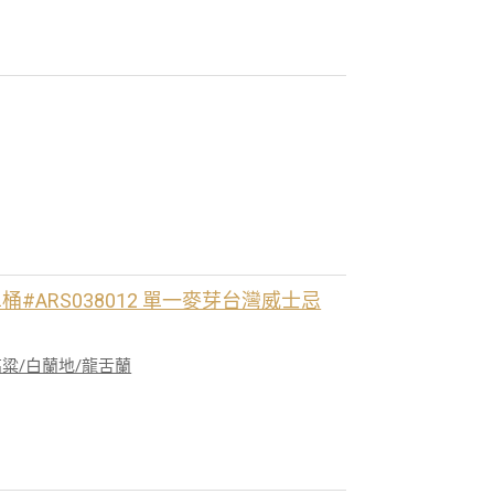
紅酒單桶#ARS038012 單一麥芽台灣威士忌
高粱/白蘭地/龍舌蘭