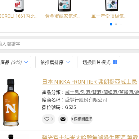
BOROLI 1661内比奧羅紅酒 DOC
黃金蜜絲家氣泡酒 DOC
單一年份頂級氣泡酒 DOC
有產品
(342)
依推薦排序
切換圖片模式
日本 NIKKA FRONTIER 弗朗提亞威士忌
產品分類：
威士忌/烈酒/琴酒/蘭姆酒/蒸餾酒/
廠商名稱：
盛豐行股份有限公司
攤位號碼：G525
0
8 個相關產品
榮光富士純米大吟釀無濾過生原酒 菫露