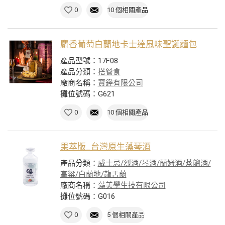
0
10 個相關產品
麝香葡萄白蘭地卡士達風味聖誕麵包
產品型號：17F08
產品分類：
搭餐食
廠商名稱：
寶鏵有限公司
攤位號碼：G621
0
10 個相關產品
果萃版_台灣原生藻琴酒
產品分類：
威士忌/烈酒/琴酒/蘭姆酒/蒸餾酒/
高粱/白蘭地/龍舌蘭
廠商名稱：
藻美學生技有限公司
攤位號碼：G016
0
5 個相關產品