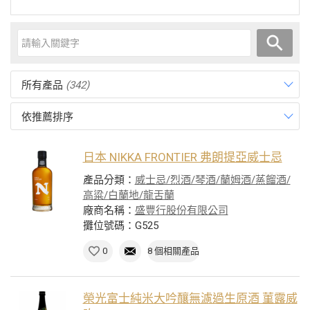
所有產品
(342)
依推薦排序
日本 NIKKA FRONTIER 弗朗提亞威士忌
產品分類：
威士忌/烈酒/琴酒/蘭姆酒/蒸餾酒/
高粱/白蘭地/龍舌蘭
廠商名稱：
盛豐行股份有限公司
攤位號碼：G525
0
8 個相關產品
榮光富士純米大吟釀無濾過生原酒 菫露威