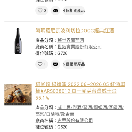
0
4 個相關產品
阿瑪羅尼瓦波利切拉DOCG經典紅酒
產品分類：
舊世界葡萄酒
廠商名稱：
世鈺實業股份有限公司
攤位號碼：G726
1
6 個相關產品
貓尾崎 綠蠵龜 2022.06~2026.05 紅酒單
桶#ARS038012 單一麥芽台灣威士忌
55.1%
產品分類：
威士忌/烈酒/琴酒/蘭姆酒/蒸餾酒/
高粱/白蘭地/龍舌蘭
廠商名稱：
古華股份有限公司
攤位號碼：G520