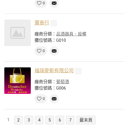
0
寶泰行
廠商分類：
品酒器具、設備
攤位號碼：G010
0
福瑞麥斯有限公司
廠商分類：
葡萄酒
攤位號碼：G006
0
1
2
3
4
5
6
7
最末頁