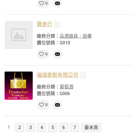
0
寶泰行
廠商分類：
品酒器具、設備
攤位號碼：G010
0
福瑞麥斯有限公司
廠商分類：
葡萄酒
攤位號碼：G006
0
1
2
3
4
5
6
7
最末頁