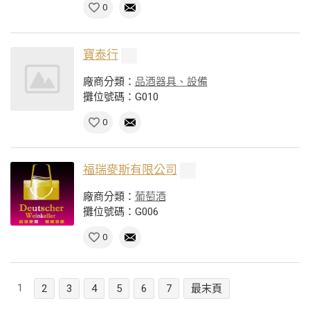
0
寶泰行
廠商分類：
品酒器具、設備
攤位號碼：G010
0
福瑞麥斯有限公司
廠商分類：
葡萄酒
攤位號碼：G006
0
1
2
3
4
5
6
7
最末頁