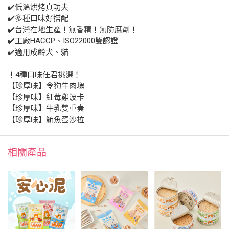
✔️低溫烘烤真功夫
✔️多種口味好搭配
✔️台灣在地生產！無香精！無防腐劑！
✔️工廠HACCP、ISO22000雙認證
✔️適用成齡犬、貓
！4種口味任君挑選！
【珍厚味】令狗牛肉塊
【珍厚味】紅莓雞波卡
【珍厚味】牛乳雙重奏
【珍厚味】鮪魚蛋沙拉
相關產品