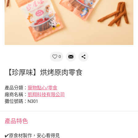
0
【珍厚味】烘烤原肉零食
產品分類：
寵物點心/零食
廠商名稱：
凱翔科技有限公司
攤位號碼：N301
產品特色
✔️原食材製作，安心看得見