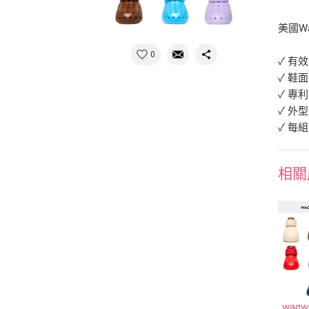
美國Wa
0
✓ 有
✓ 鞋
✓ 專
✓ 外
✓ 每組
相關
wagw