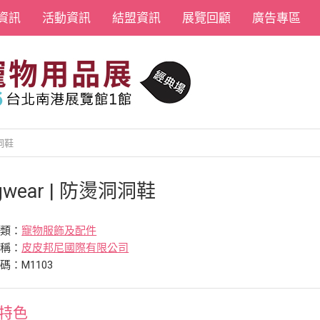
資訊
活動資訊
結盟資訊
展覽回顧
廣告專區
洞洞鞋
gwear | 防燙洞洞鞋
分類：
寵物服飾及配件
名稱：
皮皮邦尼國際有限公司
碼：M1103
特色