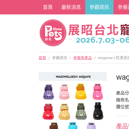
首頁
最新消息
參觀資訊
參展
首頁
/
參觀資訊
/
參展商產品
/
wagwear | 防燙
wa
產品
廠商
攤位號
產品