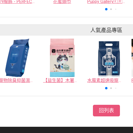
19服飾 - PERFECT D 168 LIMITED PARTNERSHIP
花蜜頭巾
Puppy Gallery🇰🇷 零束縛機能運動四腳衣（標準長度）亮橘
人氣產品專區
寵物除臭抑菌濕紙巾／30抽／無味【4包100】
【益生菌】木薯豆腐砂/豆腐砂 (1包最低$119起)抽貓砂機
水魔素超速吸寵物尿布墊買1送1
回列表