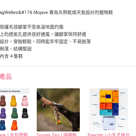
gWellies&#174; Mojave 專為炎熱乾燥天氣設計的寵物鞋
效保護毛孩腳掌不受高溫地面灼傷
面上的透氣孔提供良好通風，讓腳掌保持舒適
利設計，穿脫輕鬆，同時能牢牢固定、不易脫落
型俐落、結構堅固
內含 4 隻鞋
產品
ear | 全包雨鞋
Doggie Zen | 瑞典動物毛玩具
Pawzler | 小天才組合