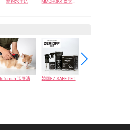
寵物水手結
MMCHOKK 義大利五漁村禮盒
Organic寵物背心｜OWWW STUDIO × VERVVE
Refuresh 深層清潔寵物廢毛梳
韓國EZ SAFE PET ZEROFF 消臭劑
水魔素【薰衣草除臭】濃縮液【驅蚤蚊】